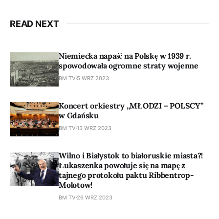
READ NEXT
Niemiecka napaść na Polskę w 1939 r.
spowodowała ogromne straty wojenne
BM TV
5 WRZ 2023
Koncert orkiestry „MŁODZI – POLSCY”
w Gdańsku
BM TV
13 WRZ 2023
Wilno i Białystok to białoruskie miasta?!
Łukaszenka powołuje się na mapę z
tajnego protokołu paktu Ribbentrop-
Mołotow!
BM TV
26 WRZ 2023