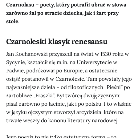
Czarnolasu – poety, który potrafił ubrać w słowa
zarówno żal po stracie dziecka, jak i żart przy
stole
.
Czarnoleski klasyk renesansu
Jan Kochanowski przyszedł na świat w 1530 roku w
Sycynie, kształcił się m.in. na Uniwersytecie w
Padwie, podróżował po Europie, a ostatecznie
osiąść postanowił w Czarnolesie. Tam powstały jego
najważniejsze dzieła – od filozoficznych „Pieśni” po
żartobliwe „Fraszki”. Był twórcą dwujęzycznym:
pisał zarówno po łacinie, jak i po polsku. I to właśnie
w języku ojczystym stworzył arcydzieła, które na
trwałe weszły do kanonu literatury narodowej.
Jego poezja to nie tylko estetyczna forma – to