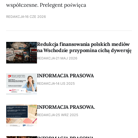
współczesne. Prelegent poświęca
REDAKCJA
16 CZE 2026
Redukcja finansowania polskich mediów
na Wschodzie przypomina cichą dywersję
REDAKCJA
21 MAJ 2026
INFORMACJA PRASOWA
REDAKCJA
14 LIS 2025
INFORMACJA PRASOWA.
REDAKCJA
25 WRZ 2025