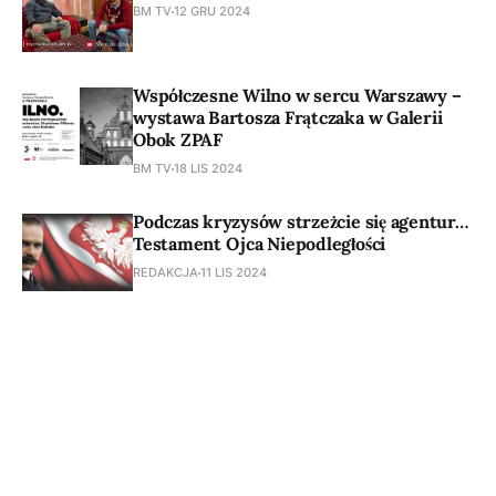
BM TV
12 GRU 2024
Współczesne Wilno w sercu Warszawy –
wystawa Bartosza Frątczaka w Galerii
Obok ZPAF
BM TV
18 LIS 2024
Podczas kryzysów strzeżcie się agentur…
Testament Ojca Niepodległości
REDAKCJA
11 LIS 2024