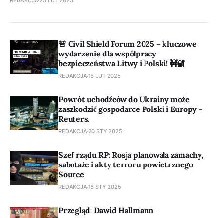
REDAKCJA
25 LUT 2025
🚨 Civil Shield Forum 2025 – kluczowe
wydarzenie dla współpracy
bezpieczeństwa Litwy i Polski! 🚧🔐
REDAKCJA
16 LUT 2025
Powrót uchodźców do Ukrainy może
zaszkodzić gospodarce Polski i Europy –
Reuters.
REDAKCJA
20 STY 2025
Szef rządu RP: Rosja planowała zamachy,
sabotaże i akty terroru powietrznego
Source
REDAKCJA
16 STY 2025
Przegląd: Dawid Hallmann