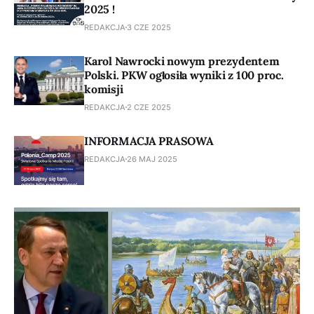
2025 !
REDAKCJA
3 CZE 2025
Karol Nawrocki nowym prezydentem
Polski. PKW ogłosiła wyniki z 100 proc.
komisji
REDAKCJA
2 CZE 2025
INFORMACJA PRASOWA
REDAKCJA
26 MAJ 2025