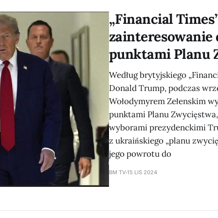
Voice of America, Andrij Sybiha stanowczo odrzucił możl
„Financial Times
porozumienia z Moskwą kosztem
zainteresowanie
punktami Planu 
Według brytyjskiego „Finan
Donald Trump, podczas wrz
Wołodymyrem Zełenskim wyr
punktami Planu Zwycięstwa,
wyborami prezydenckimi Tr
z ukraińskiego „planu zwyci
jego powrotu do
BM TV
15 LIS 2024