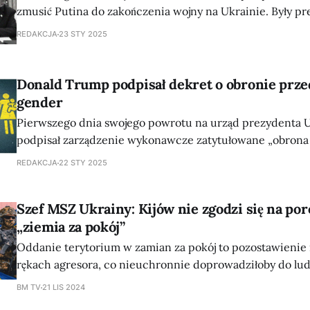
zmusić Putina do zakończenia wojny na Ukrainie. Były p
uważa, że za pomocą surowych sankcji i odpowiedniej pr
REDAKCJA
23 STY 2025
możliwe jest ostateczne zduszenie rosyjskiej gospodarki, k
na krawędzi załamania – pisze Time. Tru
Donald Trump podpisał dekret o obronie prze
gender
Pierwszego dnia swojego powrotu na urząd prezydenta
podpisał zarządzenie wykonawcze zatytułowane „obrona
ekstremizmem ideologii gender”. Według Białego Domu 
REDAKCJA
22 STY 2025
„biologiczną prawdę rządowi federalnemu”. Zawiera wyra
że istnieją tylko dwie płcie, męska i żeńska. „W całym kraju ideolodzy, którzy
Szef MSZ Ukrainy: Kijów nie zgodzi się na po
zaprzeczają biologicznej rzeczywistości płci, coraz
„ziemia za pokój”
Oddanie terytorium w zamian za pokój to pozostawienie
rękach agresora, co nieuchronnie doprowadziłoby do ludo
ucisku – zaznaczył minister spraw zagranicznych Ukrainy
BM TV
21 LIS 2024
podaje UNIAN. Podczas przesłuchania w Kongresie USA, cytowanego przez