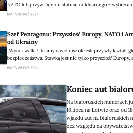
NATO lub przywrócenie statusu nuklearnego – wybieram
Północnoatlantycki. „Wybieramy NATO, a nie broń nuklea
BM TV
26 PAŹ 2024
prezydent Wołodymyr Zełenski podczas czwartkowego s
Europejskiej w Brukseli. „Kraje NATO nie walczą. W krajach NATO wszyscy
Szef Pentagonu: Przyszłość Europy, NATO i Am
ludzi są żywi. I dzięki Bogu. Dlatego wybieramy NATO.
od Ukrainy
„Wynik walki Ukrainy o wolność określi przyszły kształt g
bezpieczeństwa. Stawką jest nie tylko przyszłość Europy, a
NATO i bezpieczeństwo Ameryki” – podkreślił sekretarz 
BM TV
26 PAŹ 2024
Austin podczas niezapowiedzianej wizyty w Kijowie, poda
Przemawiając w Akademii Dyplomatycznej w Kijowie, sze
Koniec aut biało
zaznaczył, że wojna na Ukrainie ma
Na białoruskich numerach ju
16.lipca na Łotwie oraz od 18
wjazdu aut na białoruskich
bez względu na obywatelstwo