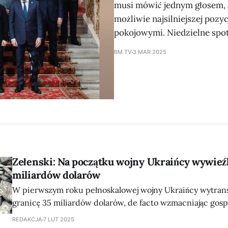
musi mówić jednym głosem, a
możliwie najsilniejszej poz
pokojowymi. Niedzielne spo
BM TV
3 MAR 2025
Zełenski: Na początku wojny Ukraińcy wywieźl
miliardów dolarów
W pierwszym roku pełnoskalowej wojny Ukraińcy wytrans
granicę 35 miliardów dolarów, de facto wzmacniając gos
europejskie, co jednocześnie miało druzgocący wpływ na
REDAKCJA
7 LUT 2025