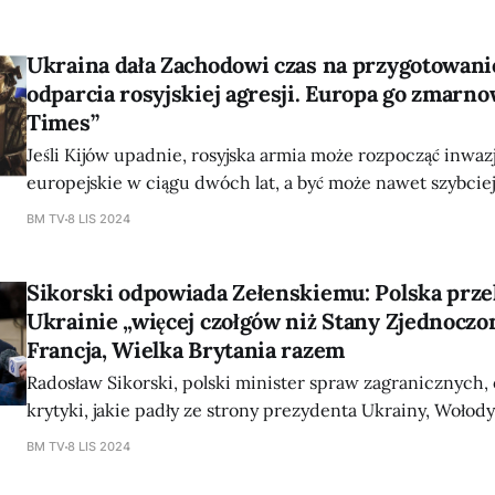
Ukraina dała Zachodowi czas na przygotowanie
odparcia rosyjskiej agresji. Europa go zmarno
Times”
Jeśli Kijów upadnie, rosyjska armia może rozpocząć inwazj
europejskie w ciągu dwóch lat, a być może nawet szybciej
łamach „The Times” jeden z czołowych analityków zajmują
BM TV
8 LIS 2024
agresją i wojną hybrydową. Edward Lucas zwraca uwagę, że niewielu
wierzy, iż Stany Zjednoczone przyjdą Europie z pomocą,
Sikorski odpowiada Zełenskiemu: Polska prze
Ukrainie „więcej czołgów niż Stany Zjednoczo
Francja, Wielka Brytania razem
Radosław Sikorski, polski minister spraw zagranicznych, 
krytyki, jakie padły ze strony prezydenta Ukrainy, Wołod
pod adresem polskiego rządu. Sikorski w programie Pols
BM TV
8 LIS 2024
przypomniał, że Polska wsparła Ukrainę bardziej niż jakiko
przekazując jej „więcej czołgów niż Stany Zjednoczone, Ni