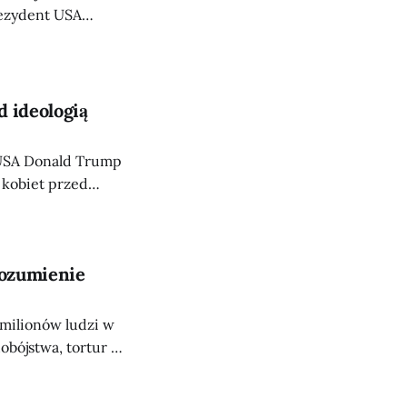
rezydent USA
esji ekonomicznej
tóra już teraz stoi
mp twierdzi, że jego administracja
d ideologią
 USA Donald Trump
 kobiet przed
przywraca ono
źne stwierdzenie,
rozumienie
 milionów ludzi w
bójstwa, tortur i
 Andrij Sybiha,