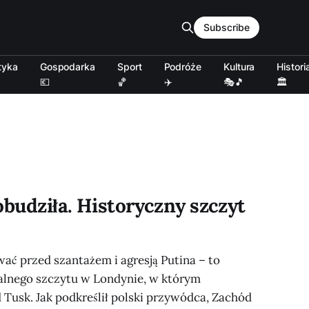
Subscribe
tyka
Gospodarka
Sport
Podróże
Kultura
Histori
💶
🏀
✈️
🎭🎵
🏛️
obudziła. Historyczny szczyt
ać przed szantażem i agresją Putina – to
alnego szczytu w Londynie, w którym
 Tusk. Jak podkreślił polski przywódca, Zachód