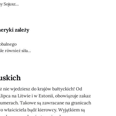
y Sojusz
rną” – powiedział
zczytu Rady
eryki zależy
lobalnego
le również siła
obrony USA Lloyd
je Telegraf.
f Pentagonu
ruskich
ż nie wjedziesz do krajów bałtyckich! Od
.lipca na Litwie i w Estonii, obowiązuje zakaz
 numerach. Takowe są zawracane na granicach
 właściciela bądź kierowcy. Wyjątkiem są