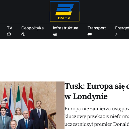
TV
Geopolityka
Infrastruktura
Transport
Energe
📺
🌎
🚂
🚌
⚡
Tusk: Europa się 
w Londynie
Europa nie zamierza ustępow
kluczowy przekaz z nieform
uczestniczył premier Donald