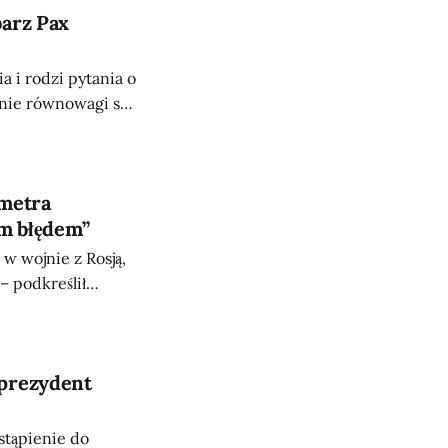
arz Pax
i rodzi pytania o
nie równowagi sił.
 część Zachodu
iepokojem, a nawet
ymetra
kiej również
ym błędem”
w wojnie z Rosją,
 – podkreślił
kiej gazecie „The
ent podkreślił,
 prezydent
stąpienie do