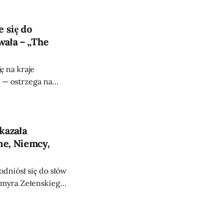
 się do
wała – „The
ę na kraje
 — ostrzega na
cych się rosyjską
kazała
ne, Niemcy,
odniósł się do słów
ymyra Zełenskiego,
at News
lwiek inny kraj,
emcy, Francja i