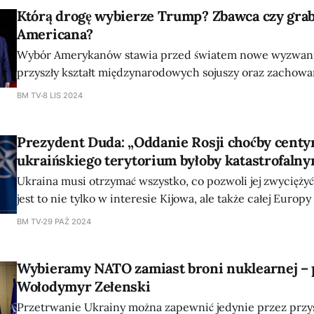
Którą drogę wybierze Trump? Zbawca czy grab
Wielka Brytania
Americana?
Wybór Amerykanów stawia przed światem nowe wyzwania 
przyszły kształt międzynarodowych sojuszy oraz zachowa
NADZIEJE I OBAWY Powrót Trumpa na najwyższe stanowisko w kraju
BM TV
8 LIS 2024
wywołał mieszane reakcje – podczas gdy konserwatywna
świętuje, środowiska liberalno-demokratyczne reagują n
Prezydent Duda: „Oddanie Rosji choćby cent
szokiem. Zwolennicy wzmacniania jedności euroatlantyc
ukraińskiego terytorium byłoby katastrofaln
Ukraina musi otrzymać wszystko, co pozwoli jej zwyciężyć 
jest to nie tylko w interesie Kijowa, ale także całej Europy
prezydent Andrzej Duda w wywiadzie udzielonym brytyjs
BM TV
29 PAŹ 2024
Sunday Times”, podaje PAP. Odnosząc się do propozycji rozwiązania
konfliktu poprzez ustępstwa wobec żądań Moskwy prezyd
Wybieramy NATO zamiast broni nuklearnej –
Wołodymyr Zełenski
Przetrwanie Ukrainy można zapewnić jedynie przez przy