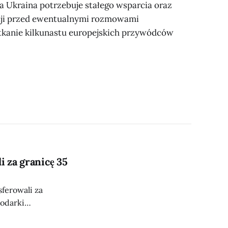
 Ukraina potrzebuje stałego wsparcia oraz
ycji przed ewentualnymi rozmowami
tkanie kilkunastu europejskich przywódców
i za granicę 35
ferowali za
podarki
 ukraińską