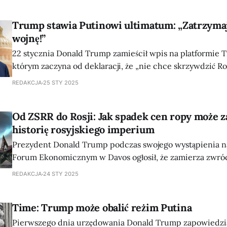
gospodarkę – powiedział prezydent Ukrainy Wołodymyr 
wywiadzie dla brytyjskiego dziennikarza Piersa Morgana. „W pierwszy
Trump stawia Putinowi ultimatum: „Zatrzymaj
roku wojny obywatele Ukrainy wywieźli z kraju, oficjalnie
wojnę!”
dolarów…
22 stycznia Donald Trump zamieścił wpis na platformie T
którym zaczyna od deklaracji, że „nie chce skrzywdzić Ros
Rosjan”, jednak wkrótce przechodzi do stawiania Władim
REDAKCJA
25 STY 2025
konkretnego ultimatum: „Ugoda teraz i zatrzymaj tę absu
Będzie tylko gorzej”. Prezydent USA jasno daje do zrozumie
Od ZSRR do Rosji: Jak spadek cen ropy może 
historię rosyjskiego imperium
Prezydent Donald Trump podczas swojego wystąpienia 
Forum Ekonomicznym w Davos ogłosił, że zamierza zwróc
OPEC, w tym do Arabii Saudyjskiej, z prośbą o obniżenie 
REDAKCJA
24 STY 2025
Zwrócił uwagę na tragiczne konsekwencje wojny, apelując 
natychmiastowe zakończenie: „Ceny ropy muszą zacząć s
Time: Trump może obalić reżim Putina
Pierwszego dnia urzędowania Donald Trump zapowiedział,