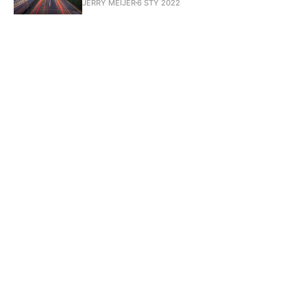
JERRY MEIJER
6 STY 2022
Subscribe to
BM TV - Bridg
Media TV -