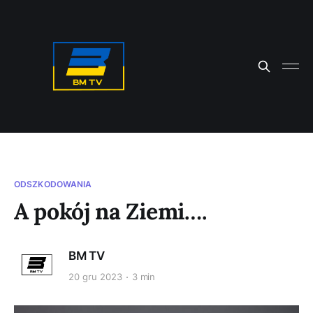
ODSZKODOWANIA
A pokój na Ziemi….
BM TV
20 gru 2023
3 min