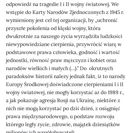
odpowiedź na tragedie I i II wojny światowej. We
wstępie do Karty Narodów Zjednoczonych z 1945 r.
wymieniony jest cel tej organizacji, by „uchronić
przyszłe pokolenia od klęski wojny, która
dwukrotnie za naszego życia wyrządziła ludzkości
niewypowiedziane cierpienia, przywrócić wiarę w
podstawowe prawa człowieka, godność i wartość
jednostki, równość praw mężczyzn i kobiet oraz
narodów wielkich i małych (…).” Do okrutnych
paradoksów historii należy jednak fakt, iż to narody
Europy Środkowej doświadczone cierpieniami I i II
wojny światowej, nie mogły korzystać aż do 1989 r.,
a jak pokazuje agresja Rosji na Ukrainę, niektóre z
nich nie mogą korzystać po dziś dzień, z osiągnięć
prawa międzynarodowego, u podstaw rozwoju
którego legły życie, zdrowie, majątek dziesiątków
milionów ich współobywateli.