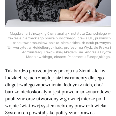
Magdalena Bainczyk, główny analityk Instytutu Zachodniego w
zakresie niemieckiego prawa publicznego, prawa UE, prawnych
aspektów stosunków polsko-niemieckich, dr nauk prawnych
(Uniwersytet w Heidelbergu) hab., profesor na Wydziale Prawa i
Administracji Krakowskiej Akademii im. Andrzeja Frycza
Modrzewskiego, ekspert Parlamentu Europejskiego.
Tak bardzo potrzebujemy pokoju na Ziemi, ale i w
ludzkich rękach znajdują się instrumenty dla jego
długotrwałego zapewnienia. Jednym z nich, choć
bardzo niedoskonałym, jest prawo międzynarodowe
publiczne oraz utworzony w głównej mierze po II
wojnie światowej system ochrony praw człowieka.
System ten powstał jako polityczno-prawna