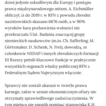
dzień jedynie szkodliwym dla Europy i postępu
prawa międzynarodowego mitem. A. Eichmüller
obliczył, iż do 2019 r. w RFN z powodu zbrodni
nazistowskich skazano 6676 osób, a w 90%
wyroków kara pozbawienia wolności nie
przekraczała 5 lat. Badania znaczącej grupy
niemieckich naukowców (m.in. Ch. Safferling, M.
Görtemaker. D. Schenk, N. Frei), dowodzą, że
członkowie NSDAP i innych zbrodniczych formacji
III Rzeszy pełnili kluczowe funkcje w praktycznie
wszystkich organach władzy publicznej RFN z
Federalnym Sądem Najwyższym włącznie.
Sprawcy nie zostali ukarani w świetle prawa
karnego, także w sensie ekonomicznym ofiary nie
otrzymały sprawiedliwego zadośćuczynienia. W
tym miejscu nie sposób pominąć stanowiska K.H.