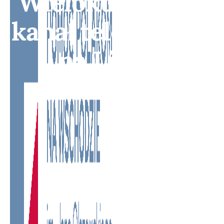
Wielokulturowy
kanał telewizyjny
na Litwie