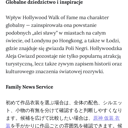
Globalne dziedzictwo i inspiracje
Wpływ Hollywood Walk of Fame ma charakter
globalny — zainspirowała ona powstanie
podobnych „alei sławy” w miastach na całym
świecie, od Londynu po Hongkong, a także w Łodzi,
gdzie znajduje się gwiazda Poli Negri. Hollywoodzka
Aleja Gwiazd pozostaje nie tylko popularną atrakcją
turystyczną, lecz także żywym zapisem historii oraz
kulturowego znaczenia światowej rozrywki.
Family News Service
初めて作品衣装を選ぶ場合は、全体の配色、シルエッ
ト、小物の有無を分けて確認すると判断しやすくなり
ます。候補を広げて比較したい場合は、
原神 仮装 衣
装
を手がかりに作品ごとの雰囲気を確認できます。候