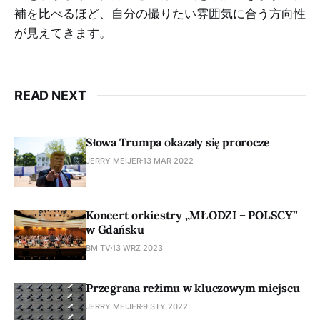
補を比べるほど、自分の撮りたい雰囲気に合う方向性
が見えてきます。
READ NEXT
Słowa Trumpa okazały się prorocze
JERRY MEIJER
13 MAR 2022
Koncert orkiestry „MŁODZI – POLSCY”
w Gdańsku
BM TV
13 WRZ 2023
Przegrana reżimu w kluczowym miejscu
JERRY MEIJER
9 STY 2022