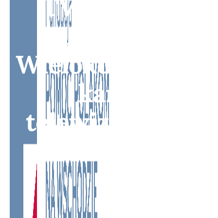
TV - Bridge
Media TV -
Wielokulturowy
kanał
telewizyjny na
Litwie