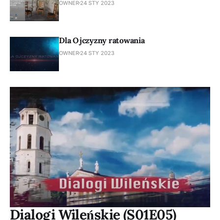
OWNER
24 STY 2023
Dla Ojczyzny ratowania
OWNER
24 STY 2023
Dialogi Wileńskie (S01E05)