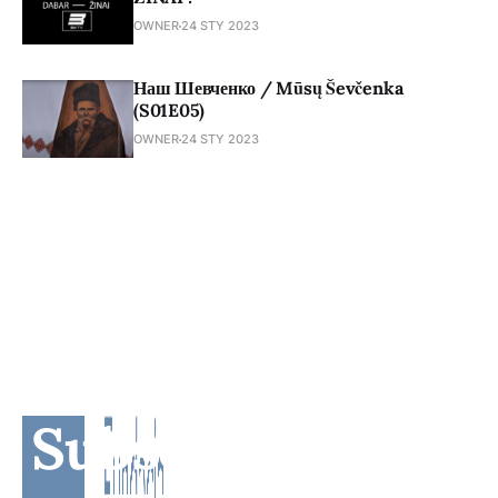
OWNER
24 STY 2023
Наш Шевченко / Mūsų Ševčenka
(S01E05)
OWNER
24 STY 2023
Subscribe to BM