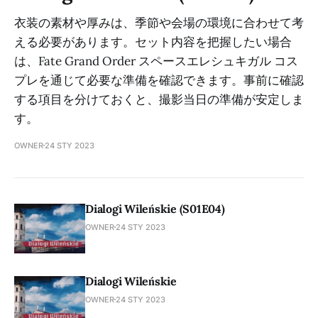
衣装の素材や厚みは、季節や会場の環境に合わせて考
える必要があります。セット内容を把握したい場合
は、Fate Grand Order スペースエレシュキガル コス
プレを通じて必要な準備を確認できます。事前に確認
する項目を分けておくと、撮影当日の準備が安定しま
す。
OWNER
24 STY 2023
Dialogi Wileńskie (S01E04)
OWNER
24 STY 2023
Dialogi Wileńskie
OWNER
24 STY 2023