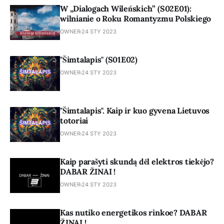
W „Dialogach Wileńskich” (S02E01):
wilnianie o Roku Romantyzmu Polskiego
OWNER
24 STY 2023
"Šimtalapis" (S01E02)
OWNER
24 STY 2023
"Šimtalapis". Kaip ir kuo gyvena Lietuvos
totoriai
OWNER
24 STY 2023
Kaip parašyti skundą dėl elektros tiekėjo?
DABAR ŽINAI !
OWNER
24 STY 2023
Kas nutiko energetikos rinkoe? DABAR
ŽINAI !