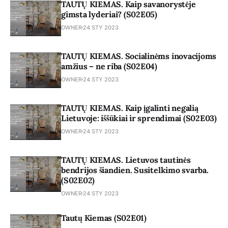
TAUTŲ KIEMAS. Kaip savanorystėje
gimsta lyderiai? (S02E05)
OWNER
24 STY 2023
TAUTŲ KIEMAS. Socialinėms inovacijoms
amžius – ne riba (S02E04)
OWNER
24 STY 2023
TAUTŲ KIEMAS. Kaip įgalinti negalią
Lietuvoje: iššūkiai ir sprendimai (S02E03)
OWNER
24 STY 2023
TAUTŲ KIEMAS. Lietuvos tautinės
bendrijos šiandien. Susitelkimo svarba.
(S02E02)
OWNER
24 STY 2023
Tautų Kiemas (S02E01)