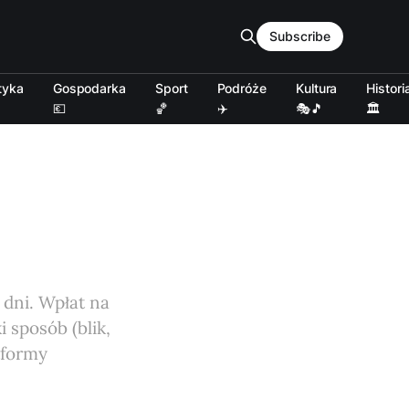
Subscribe
tyka
Gospodarka
Sport
Podróże
Kultura
Histori
💶
🏀
✈️
🎭🎵
🏛️
 dni. Wpłat na
 sposób (blik,
tformy