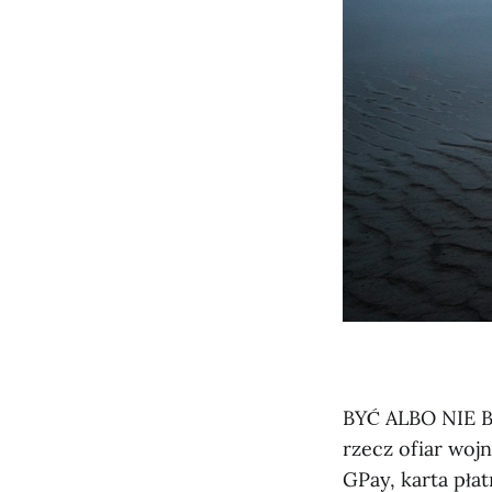
BYĆ ALBO NIE BY
rzecz ofiar woj
GPay, karta pła