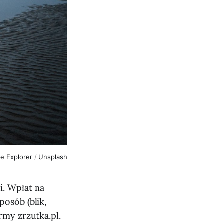
te Explorer
/
Unsplash
i. Wpłat na
osób (blik,
rmy zrzutka.pl.