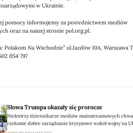
ozarządowymi w Ukrainie.
zej pomocy informujemy za pośrednictwem mediów
h oraz na naszej stronie pol.org.pl.
 Polakom Na Wschodzie” ul.Jazdów 10A, Warszawa Tel
502 054 797
Słowa Trumpa okazały się prorocze
Niektórzy dziennikarze mediów mainstreamowych chwal
rzekome dobre zarządzanie kryzysowe wokół wojny na Uk
JERRY MEIJER
13 MAR 2022