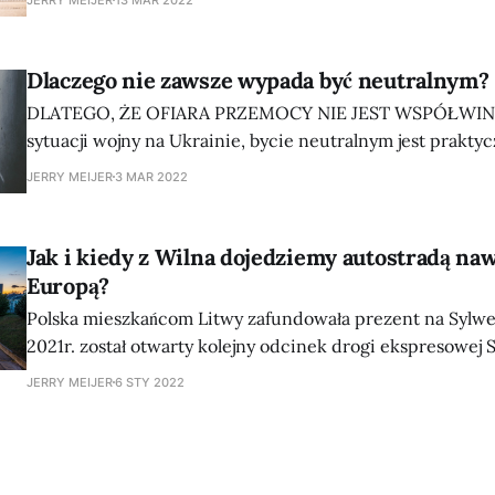
Dlaczego nie zawsze wypada być neutralnym?
DLATEGO, ŻE OFIARA PRZEMOCY NIE JEST WSPÓŁWIN
sytuacji wojny na Ukrainie, bycie neutralnym jest prakty
równoznaczne z popieraniem działań reżimu putinowski
JERRY MEIJER
3 MAR 2022
Jak i kiedy z Wilna dojedziemy autostradą na
Europą?
Polska mieszkańcom Litwy zafundowała prezent na Sylwes
2021r. został otwarty kolejny odcinek drogi ekspresowej 
szybciej i bezpieczniej dojedziemy z Litwy dojedziemy do
JERRY MEIJER
6 STY 2022
Mazurach.