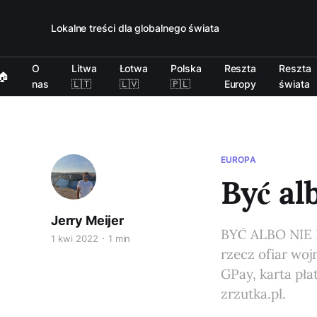
Lokalne treści dla globalnego świata
O
Litwa
Łotwa
Polska
Reszta
Reszta
🏠
nas
🇱🇹
🇱🇻
🇵🇱
Europy
świata
EUROPA
Być al
Jerry Meijer
BYĆ ALBO NIE B
1 kwi 2022
1 min
rzecz ofiar wo
GPay, karta pł
zrzutka.pl.