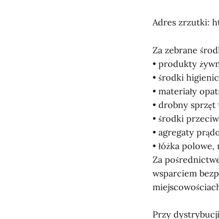
Adres zrzutki: 
Za zebrane środ
• produkty żywn
• środki higieni
• materiały opa
• drobny sprzęt 
• środki przeci
• agregaty prąd
• łóżka polowe,
Za pośrednictw
wsparciem bezpo
miejscowościach
Przy dystrybucj