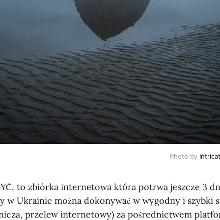
Photo by
Intrica
Ć, to zbiórka internetowa która potrwa jeszcze 3 dn
ny w Ukrainie można dokonywać w wygodny i szybki sp
tnicza, przelew internetowy) za pośrednictwem platfo