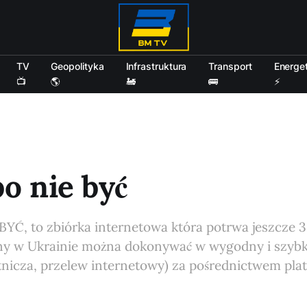
TV
Geopolityka
Infrastruktura
Transport
Energe
📺
🌎
🚂
🚌
⚡
bo nie być
YĆ, to zbiórka internetowa która potrwa jeszcze 3
jny w Ukrainie można dokonywać w wygodny i szybki
atnicza, przelew internetowy) za pośrednictwem pla