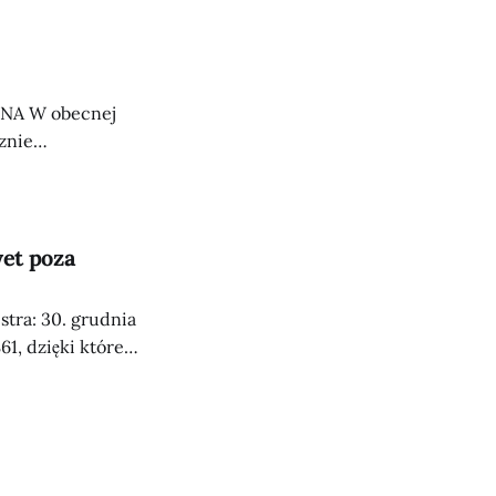
NA W obecnej
cznie
ego.
wet poza
tra: 30. grudnia
S61, dzięki któremu
 Ełku, na