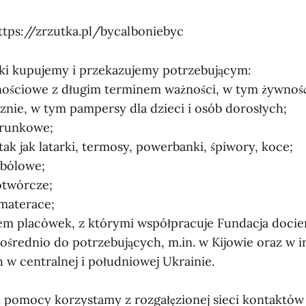
https://zrzutka.pl/bycalboniebyc
ki kupujemy i przekazujemy potrzebującym:
ościowe z długim terminem ważności, w tym żywność 
cznie, w tym pampersy dla dzieci i osób dorosłych;
trunkowe;
tak jak latarki, termosy, powerbanki, śpiwory, koce;
wbólowe;
otwórcze;
 materace;
em placówek, z którymi współpracuje Fundacja doci
średnio do potrzebujących, m.in. w Kijowie oraz w 
 w centralnej i południowej Ukrainie.
i pomocy korzystamy z rozgałęzionej sieci kontaktów 