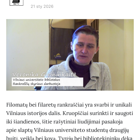
21 sty 2026
Filomatų bei filaretų rankraščiai yra svarbi ir unikali
Vilniaus istorijos dalis. Kruopščiai surinkti ir saugoti
iki šiandienos, šitie rašytiniai liudijimai pasakoja
apie slaptų Vilniaus universiteto studentų draugijų
buitį, veiklą bei kovą. Tyrėjų bei bibliotekininkų dėka