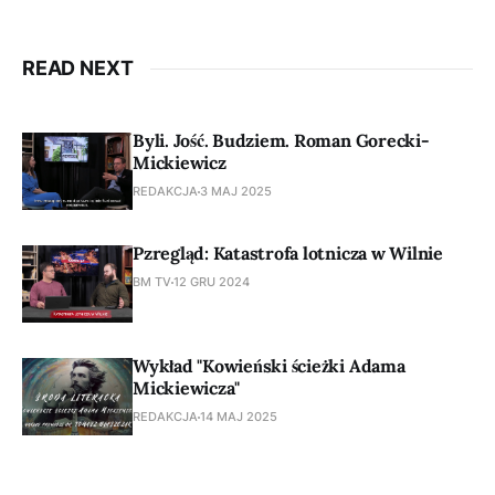
READ NEXT
Byli. Jość. Budziem. Roman Gorecki-
Mickiewicz
REDAKCJA
3 MAJ 2025
Pzregląd: Katastrofa lotnicza w Wilnie
BM TV
12 GRU 2024
Wykład "Kowieński ścieżki Adama
Mickiewicza"
REDAKCJA
14 MAJ 2025