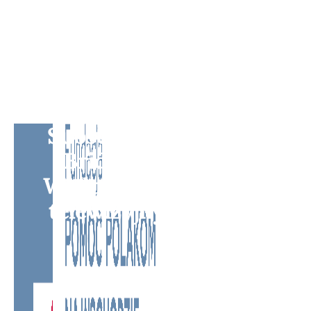
Subscribe to BM TV -
Bridge Media TV -
Wielokulturowy kanał
telewizyjny na Litwie