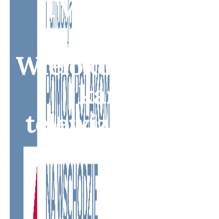
TV - Bridge
Media TV -
Wielokulturowy
kanał
telewizyjny na
Litwie