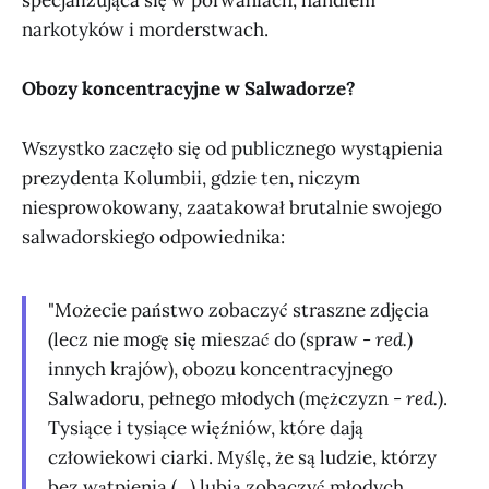
specjalizująca się w porwaniach, handlem
narkotyków i morderstwach.
Obozy koncentracyjne w Salwadorze?
Wszystko zaczęło się od publicznego wystąpienia
prezydenta Kolumbii, gdzie ten, niczym
niesprowokowany, zaatakował brutalnie swojego
salwadorskiego odpowiednika:
"Możecie państwo zobaczyć straszne zdjęcia
(lecz nie mogę się mieszać do (spraw
- red.
)
innych krajów), obozu koncentracyjnego
Salwadoru, pełnego młodych (mężczyzn
- red.
).
Tysiące i tysiące więźniów, które dają
człowiekowi ciarki. Myślę, że są ludzie, którzy
bez wątpienia (...) lubią zobaczyć młodych