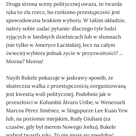
Druga strona sceny politycznej uważa, że twarda
ręka to zła rzecz, bo rzekomo przestępczość jest
spowodowana brakiem wyboru. W takim układzie,
należy sobie zadać pytanie: dlaczego tyle ludzi
żyjących w biednych dzielnicach lub w slumsach
(nie tylko w Ameryce Łacińskiej, lecz na całym
świecie) wybiera jednak życie w przyzwoitości? ...
Można? Można!
Nayib Bukele pokazuje w jaskrawy sposób, że
skuteczna walka z przestępczością zorganizowaną
jest kwestią woli politycznej. Podobnie jak w
przeszłości w Kolumbii Álvaro Uribe, w Wenezueli
Marcos Pérez Jiménez, w Singapurze Lee Kuan Yew
lub, na poziomie miejskim, Rudy Giuliani (za
czasów, gdy był merem Nowego Jorku), Bukele
wybrał twardą rękę. To nie może się spodobać