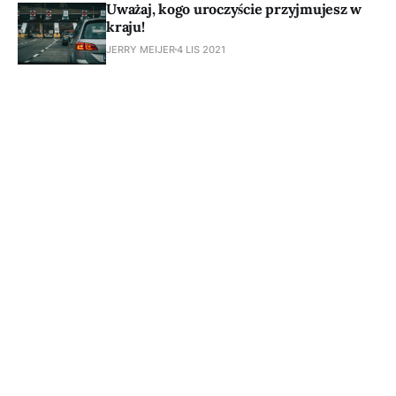
Uważaj, kogo uroczyście przyjmujesz w
kraju!
JERRY MEIJER
4 LIS 2021
Subscribe t
M TV - Brid