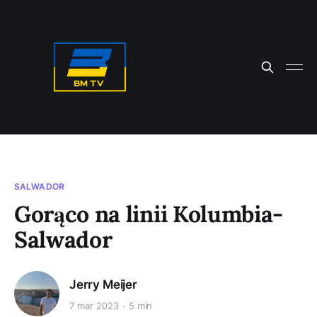
SALWADOR
Gorąco na linii Kolumbia-
Salwador
Jerry Meijer
7 mar 2023
5 min