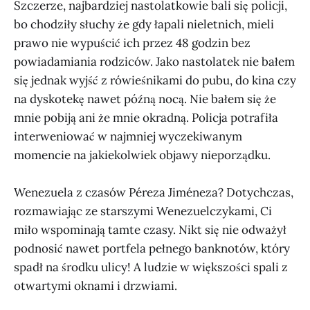
Szczerze, najbardziej nastolatkowie bali się policji,
bo chodziły słuchy że gdy łapali nieletnich, mieli
prawo nie wypuścić ich przez 48 godzin bez
powiadamiania rodziców. Jako nastolatek nie bałem
się jednak wyjść z rówieśnikami do pubu, do kina czy
na dyskotekę nawet późną nocą. Nie bałem się że
mnie pobiją ani że mnie okradną. Policja potrafiła
interweniować w najmniej wyczekiwanym
momencie na jakiekolwiek objawy nieporządku.
Wenezuela z czasów Péreza Jiméneza? Dotychczas,
rozmawiając ze starszymi Wenezuelczykami, Ci
miło wspominają tamte czasy. Nikt się nie odważył
podnosić nawet portfela pełnego banknotów, który
spadł na środku ulicy! A ludzie w większości spali z
otwartymi oknami i drzwiami.