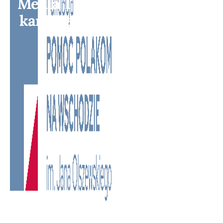
Media TV - Wielokulturowy
kanał telewizyjny na Litwie