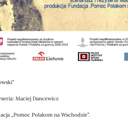
owski”
żyseria: Maciej Dancewicz
dacja „Pomoc Polakom na Wschodzie”.