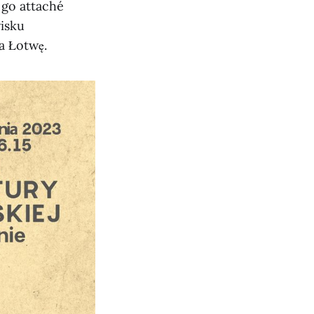
 go attaché
isku
a Łotwę.