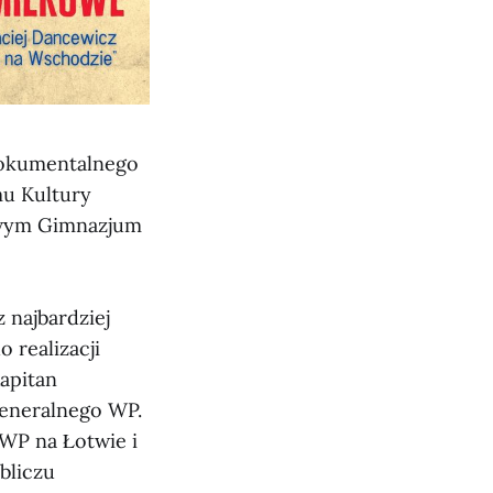
dokumentalnego
mu Kultury
wowym Gimnazjum
najbardziej
 realizacji
apitan
Generalnego WP.
 WP na Łotwie i
bliczu