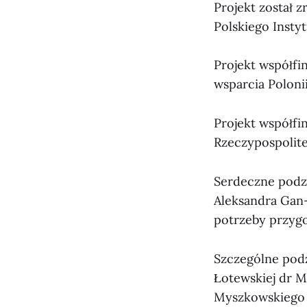
Projekt został 
Polskiego Instyt
Projekt współfi
wsparcia Poloni
Projekt współf
Rzeczypospolitej
Serdeczne podz
Aleksandra Gan
potrzeby przygo
Szczególne podz
Łotewskiej dr M
Myszkowskiego 