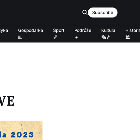
Subscribe
tyka
Gospodarka
Sport
Podróże
Kultura
Histori
💶
🏀
✈️
🎭🎵
🏛️
WE