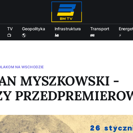
TV
Geopolityka
Infrastruktura
Transport
Energe
📺
🌎
🚂
🚌
⚡
OLAKOM NA WSCHODZIE
AN MYSZKOWSKI -
ZY PRZEDPREMIERO