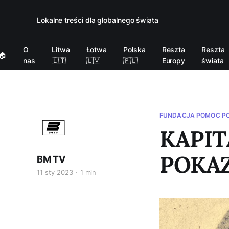
Lokalne treści dla globalnego świata
O
Litwa
Łotwa
Polska
Reszta
Reszta
🏠
nas
🇱🇹
🇱🇻
🇵🇱
Europy
świata
FUNDACJA POMOC P
KAPIT
POKA
BM TV
11 sty 2023
1 min