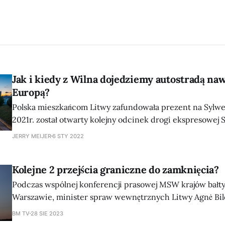
Jak i kiedy z Wilna dojedziemy autostradą na
Europą?
Polska mieszkańcom Litwy zafundowała prezent na Sylwes
2021r. został otwarty kolejny odcinek drogi ekspresowej 
szybciej i bezpieczniej dojedziemy z Litwy dojedziemy do
JERRY MEIJER
6 STY 2022
Mazurach.
Kolejne 2 przejścia graniczne do zamknięcia?
Podczas wspólnej konferencji prasowej MSW krajów bałty
Warszawie, minister spraw wewnętrznych Litwy Agnė Bilo
zapowiedziała propozycję zamknięcia 2 kolejnych przejść
BM TV
28 SIE 2023
Białorusią. Nie podano konkretnych dat. Niemniej, wiadomo iż chodzi o