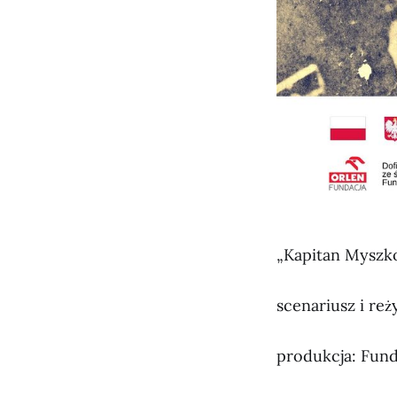
„Kapitan Myszk
scenariusz i re
produkcja: Fun