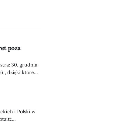
wet poza
tra: 30. grudnia
S61, dzięki któremu
 Ełku, na
ckich i Polski w
taitė
 granicznych z