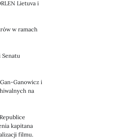
ORLEN Lietuva i
strów w ramach
i Senatu
 Gan-Ganowicz i
chiwalnych na
 Republice
enia kapitana
zacji filmu.