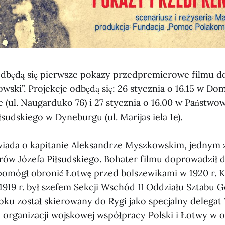
 odbędą się pierwsze pokazy przedpremierowe filmu 
wski”. Projekcje odbędą się: 26 stycznia o 16.15 w Do
ie (ul. Naugarduko 76) i 27 stycznia o 16.00 w Państ
iłsudskiego w Dyneburgu (ul. Marijas iela 1e).
ada o kapitanie Aleksandrze Myszkowskim, jednym z 
rów Józefa Piłsudskiego. Bohater filmu doprowadził do
 pomógł obronić Łotwę przed bolszewikami w 1920 r. K
919 r. był szefem Sekcji Wschód II Oddziału Sztabu 
u został skierowany do Rygi jako specjalny delegat
u organizacji wojskowej współpracy Polski i Łotwy w o