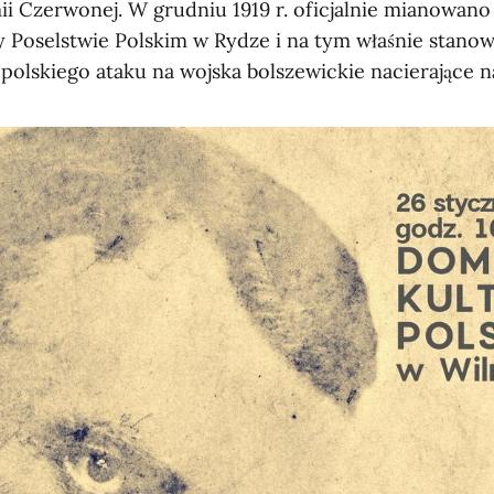
mii Czerwonej. W grudniu 1919 r. oficjalnie mianowano
Poselstwie Polskim w Rydze i na tym właśnie stanow
polskiego ataku na wojska bolszewickie nacierające n