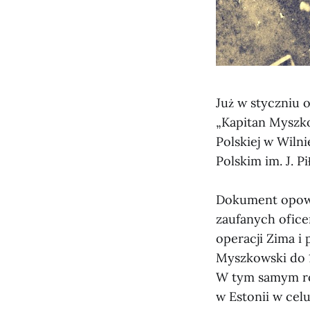
Już w styczniu
„Kapitan Myszko
Polskiej w Wiln
Polskim im. J. P
Dokument opowi
zaufanych ofice
operacji Zima i
Myszkowski do 1
W tym samym rok
w Estonii w cel