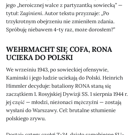
jego „heroicznej walce z partyzantką sowiecką” —
tytuł:
Zaginieni
. Autor tekstu przyznaje: „Po
trzykrotnym obejrzeniu nie zmieniłem zdania.
Spróbuję niebawem 4-ty raz, może dorosłem?”
WEHRMACHT SIĘ COFA, RONA
UCIEKA DO POLSKI
We wrześniu 1943, po sowieckiej ofensywie,
Kaminski i jego ludzie uciekają do Polski. Heinrich
Himmler decyduje: bataliony RONA staną się
zaczątkiem 1. Rosyjskiej Dywizji SS. 1 sierpnia 1944 r.
jej część — młodzi, nieżonaci mężczyźni — zostają
wysłani do Warszawy. Cel: brutalne stłumienie
polskiego zrywu.
Dostają cztery czołgi T-34, działo samobieżne SU-