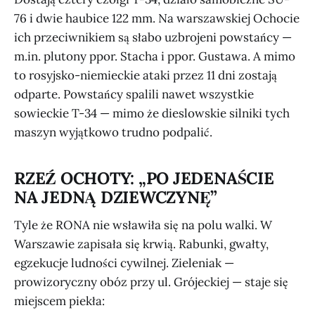
76 i dwie haubice 122 mm. Na warszawskiej Ochocie
ich przeciwnikiem są słabo uzbrojeni powstańcy —
m.in. plutony ppor. Stacha i ppor. Gustawa. A mimo
to rosyjsko-niemieckie ataki przez 11 dni zostają
odparte. Powstańcy spalili nawet wszystkie
sowieckie T-34 — mimo że dieslowskie silniki tych
maszyn wyjątkowo trudno podpalić.
RZEŹ OCHOTY: „PO JEDENAŚCIE
NA JEDNĄ DZIEWCZYNĘ”
Tyle że RONA nie wsławiła się na polu walki. W
Warszawie zapisała się krwią. Rabunki, gwałty,
egzekucje ludności cywilnej. Zieleniak —
prowizoryczny obóz przy ul. Grójeckiej — staje się
miejscem piekła: