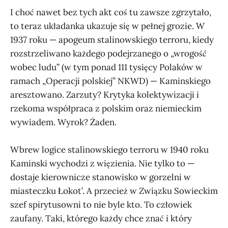
I choć nawet bez tych akt coś tu zawsze zgrzytało,
to teraz układanka ukazuje się w pełnej grozie. W
1937 roku — apogeum stalinowskiego terroru, kiedy
rozstrzeliwano każdego podejrzanego o „wrogość
wobec ludu” (w tym ponad 111 tysięcy Polaków w
ramach „Operacji polskiej” NKWD) — Kaminskiego
aresztowano. Zarzuty? Krytyka kolektywizacji i
rzekoma współpraca z polskim oraz niemieckim
wywiadem. Wyrok? Żaden.
Wbrew logice stalinowskiego terroru w 1940 roku
Kaminski wychodzi z więzienia. Nie tylko to —
dostaje kierownicze stanowisko w gorzelni w
miasteczku Łokot’. A przecież w Związku Sowieckim
szef spirytusowni to nie byle kto. To człowiek
zaufany. Taki, którego każdy chce znać i który