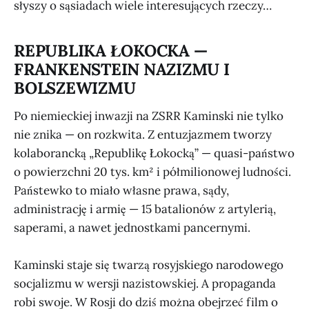
słyszy o sąsiadach wiele interesujących rzeczy…
REPUBLIKA ŁOKOCKA —
FRANKENSTEIN NAZIZMU I
BOLSZEWIZMU
Po niemieckiej inwazji na ZSRR Kaminski nie tylko
nie znika — on rozkwita. Z entuzjazmem tworzy
kolaborancką „Republikę Łokocką” — quasi-państwo
o powierzchni 20 tys. km² i półmilionowej ludności.
Państewko to miało własne prawa, sądy,
administrację i armię — 15 batalionów z artylerią,
saperami, a nawet jednostkami pancernymi.
Kaminski staje się twarzą rosyjskiego narodowego
socjalizmu w wersji nazistowskiej. A propaganda
robi swoje. W Rosji do dziś można obejrzeć film o