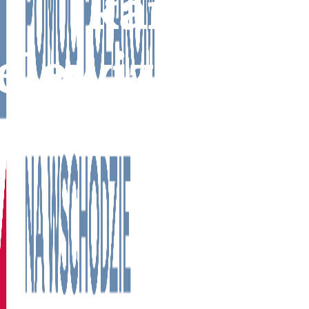
kanał
elewizyjny 
Litwie