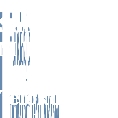
Subscribe t
M TV - Brid
Media TV -
ielokulturo