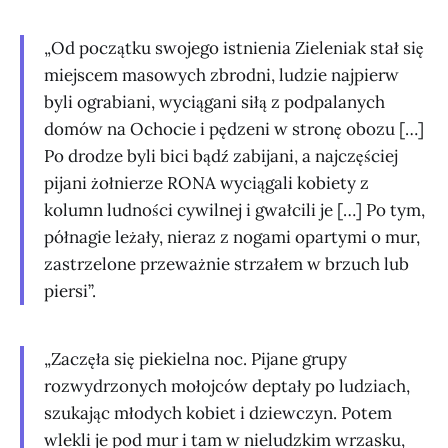
„Od początku swojego istnienia Zieleniak stał się
miejscem masowych zbrodni, ludzie najpierw
byli ograbiani, wyciągani siłą z podpalanych
domów na Ochocie i pędzeni w stronę obozu […]
Po drodze byli bici bądź zabijani, a najczęściej
pijani żołnierze RONA wyciągali kobiety z
kolumn ludności cywilnej i gwałcili je […] Po tym,
półnagie leżały, nieraz z nogami opartymi o mur,
zastrzelone przeważnie strzałem w brzuch lub
piersi”.
„Zaczęła się piekielna noc. Pijane grupy
rozwydrzonych mołojców deptały po ludziach,
szukając młodych kobiet i dziewczyn. Potem
wlekli je pod mur i tam w nieludzkim wrzasku,