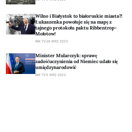
Wilno i Białystok to białoruskie miasta?!
Łukaszenka powołuje się na mapę z
tajnego protokołu paktu Ribbentrop-
Mołotow!
BM TV
26 WRZ 2023
Minister Mularczyk: sprawę
zadośćuczynienia od Niemiec udało się
umiędzynarodowić
BM TV
5 WRZ 2023