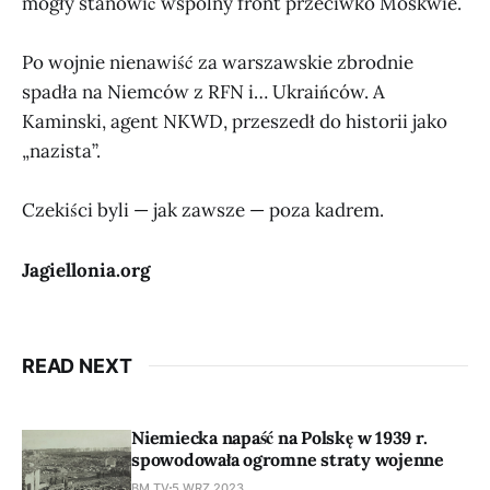
mogły stanowić wspólny front przeciwko Moskwie.
Po wojnie nienawiść za warszawskie zbrodnie
spadła na Niemców z RFN i… Ukraińców. A
Kaminski, agent NKWD, przeszedł do historii jako
„nazista”.
Czekiści byli — jak zawsze — poza kadrem.
Jagiellonia.org
READ NEXT
Niemiecka napaść na Polskę w 1939 r.
spowodowała ogromne straty wojenne
BM TV
5 WRZ 2023