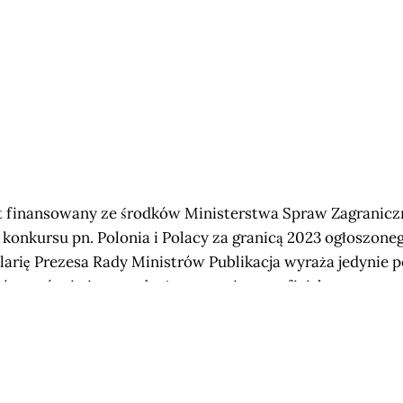
t finansowany ze środków Ministerstwa Spraw Zagranic
konkursu pn. Polonia i Polacy za granicą 2023 ogłoszone
arię Prezesa Rady Ministrów Publikacja wyraża jedynie 
/autorów i nie może być utożsamiana z oficjalnym stano
terstwa Spraw Zagranicznych oraz Fundacji Pomoc Pola
Wschodzie im. Jana Olszewskiego
Subscribe now