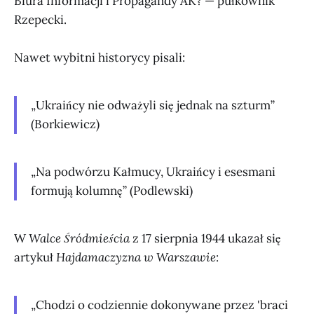
Biura Informacji i Propagandy AK? — pułkownik
Rzepecki.
Nawet wybitni historycy pisali:
„Ukraińcy nie odważyli się jednak na szturm”
(Borkiewicz)
„Na podwórzu Kałmucy, Ukraińcy i esesmani
formują kolumnę” (Podlewski)
W
Walce Śródmieścia
z 17 sierpnia 1944 ukazał się
artykuł
Hajdamaczyzna w Warszawie
:
„Chodzi o codziennie dokonywane przez 'braci