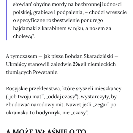
słowian’ ohydne mordy na bezbronnej ludności
polskiej, grabieże i podpalenia, – chodzi wreszcie
o specyficzne rozbestwienie ponurego
hajdamaki z karabinem w ręku, a nożem za
cholewą”.
A tymczasem — jak pisze Bohdan Skaradziński —
Ukraińcy stanowili zaledwie
2%
sił niemieckich
tłumiących Powstanie.
Rosyjskie przekleństwa, które słyszeli mieszkańcy
(„job twoju mat’”, „oddaj czasy”), wystarczyły, by
zbudować narodowy mit. Nawet jeśli „zegar” po
ukraińsku to
hodynnyk
, nie „czasy”.
A MOŻE WŁAŚNIE O TO