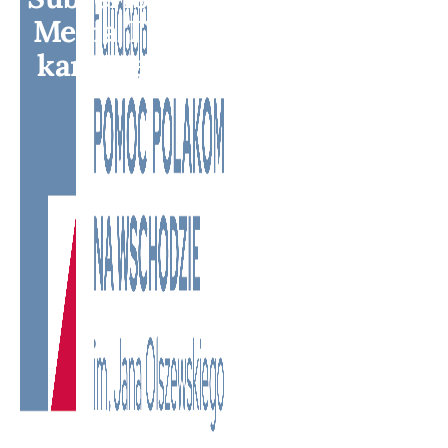
Media TV - Wielokulturowy
kanał telewizyjny na Litwie