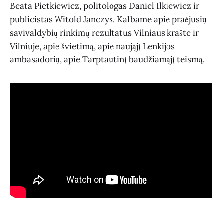
Beata Pietkiewicz, politologas Daniel Ilkiewicz ir
publicistas Witold Janczys. Kalbame apie praėjusių
savivaldybių rinkimų rezultatus Vilniaus krašte ir
Vilniuje, apie švietimą, apie naująjį Lenkijos
ambasadorių, apie Tarptautinį baudžiamąjį teismą.