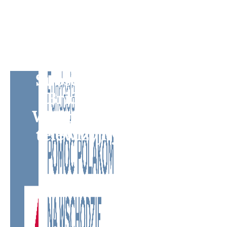
Subscribe to BM TV -
Bridge Media TV -
Wielokulturowy kanał
telewizyjny na Litwie