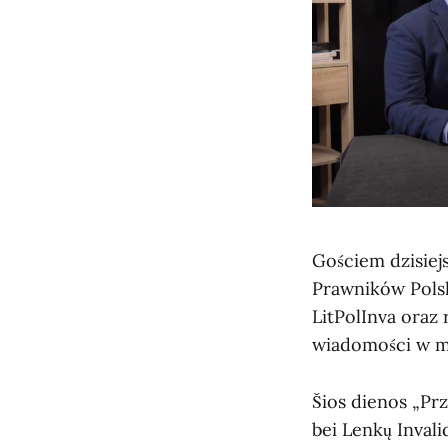
Gościem dzisiej
Prawników Polsk
LitPolInva oraz
wiadomości w mi
Šios dienos „Prz
bei Lenkų Invali