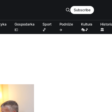
Subscribe
tyka
Gospodarka
Sport
Podróże
Kultura
Histori
💶
🏀
✈️
🎭🎵
🏛️