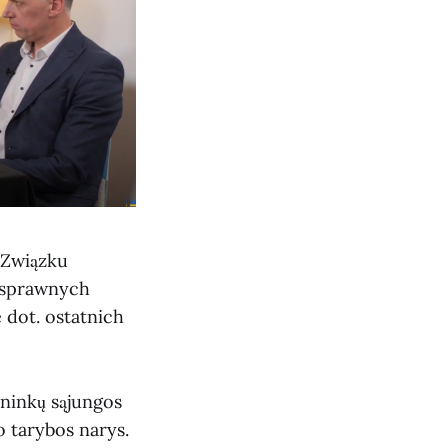
(Związku
nosprawnych
 dot. ostatnich
ininkų sąjungos
o tarybos narys.