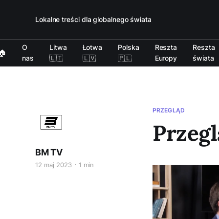
Lokalne treści dla globalnego świata
O
Litwa
Łotwa
Polska
Reszta
Reszta
🏠
nas
🇱🇹
🇱🇻
🇵🇱
Europy
świata
PRZEGLĄD
Przegl
BM TV
12 maj 2023
1 min