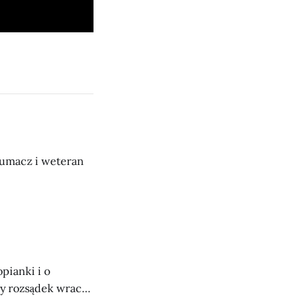
tłumacz i weteran
pianki i o
czy rozsądek wraca
h Ukraińców.