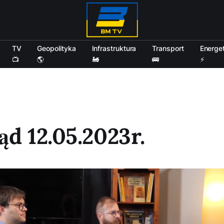
TV
Geopolityka
Infrastruktura
Transport
Energe
📺
🌎
🚂
🚌
⚡
ąd 12.05.2023r.