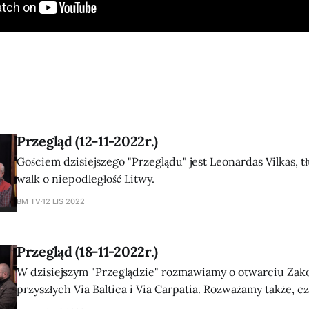
Przegląd (12-11-2022r.)
Gościem dzisiejszego "Przeglądu" jest Leonardas Vilkas, 
walk o niepodległość Litwy.
BM TV
12 LIS 2022
Przegląd (18-11-2022r.)
W dzisiejszym "Przeglądzie" rozmawiamy o otwarciu Zako
przyszłych Via Baltica i Via Carpatia. Rozważamy także, 
do władz Niemiec, omawiamy powrót Chersonia w rękac