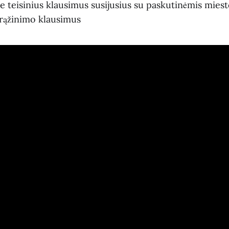
 teisinius klausimus susijusius su paskutinėmis mies
grąžinimo klausimus