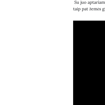
Su juo aptariame
taip pat žemės 