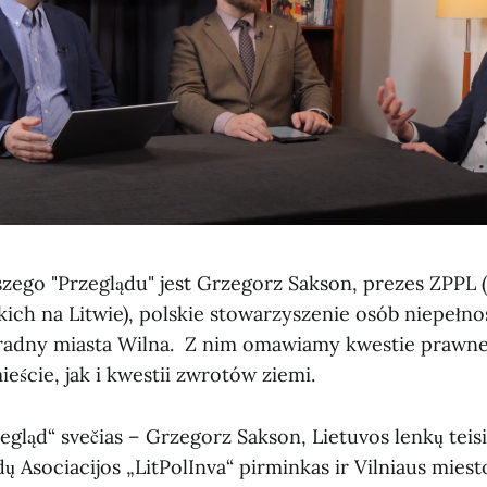
szego "Przeglądu" jest Grzegorz Sakson, prezes ZPPL 
ich na Litwie), polskie stowarzyszenie osób niepeł
 radny miasta Wilna. Z nim omawiamy kwestie prawne
eście, jak i kwestii zwrotów ziemi.
egląd“ svečias – Grzegorz Sakson, Lietuvos lenkų teis
dų Asociacijos „LitPolInva“ pirminkas ir Vilniaus miest