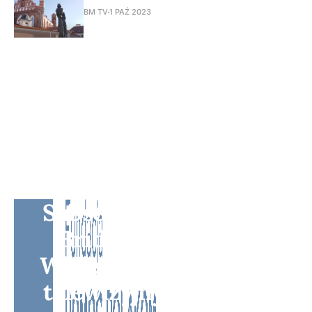
BM TV
1 PAŹ 2023
Subscribe to BM TV -
Bridge Media TV -
Wielokulturowy kanał
telewizyjny na Litwie