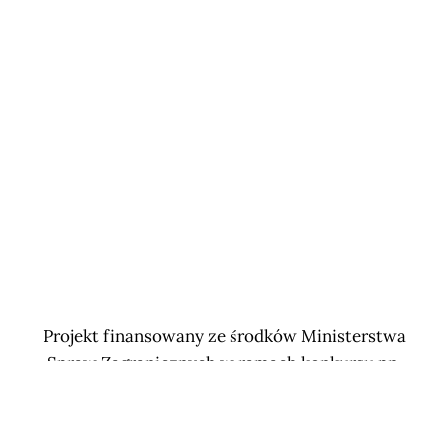
Projekt finansowany ze środków Ministerstwa
Spraw Zagranicznych w ramach konkursu pn.
Polonia i Polacy za granicą 2023 ogłoszonego przez
Kancelarię Prezesa Rady Ministrów Publikacja
wyraża jedynie poglądy autora/autorów i nie może