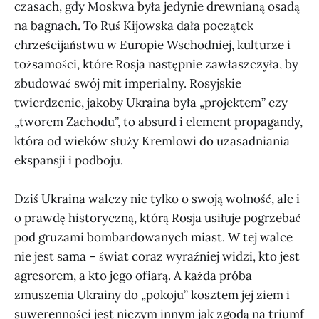
czasach, gdy Moskwa była jedynie drewnianą osadą
na bagnach. To Ruś Kijowska dała początek
chrześcijaństwu w Europie Wschodniej, kulturze i
tożsamości, które Rosja następnie zawłaszczyła, by
zbudować swój mit imperialny. Rosyjskie
twierdzenie, jakoby Ukraina była „projektem” czy
„tworem Zachodu”, to absurd i element propagandy,
która od wieków służy Kremlowi do uzasadniania
ekspansji i podboju.
Dziś Ukraina walczy nie tylko o swoją wolność, ale i
o prawdę historyczną, którą Rosja usiłuje pogrzebać
pod gruzami bombardowanych miast. W tej walce
nie jest sama – świat coraz wyraźniej widzi, kto jest
agresorem, a kto jego ofiarą. A każda próba
zmuszenia Ukrainy do „pokoju” kosztem jej ziem i
suwerenności jest niczym innym jak zgodą na triumf