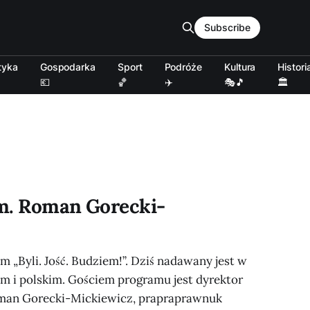
Subscribe
tyka
Gospodarka
Sport
Podróże
Kultura
Histori
💶
🏀
✈️
🎭🎵
🏛️
iem. Roman Gorecki-
„Byli. Jość. Budziem!”. Dziś nadawany jest w
m i polskim. Gościem programu jest dyrektor
oman Gorecki-Mickiewicz, prapraprawnuk