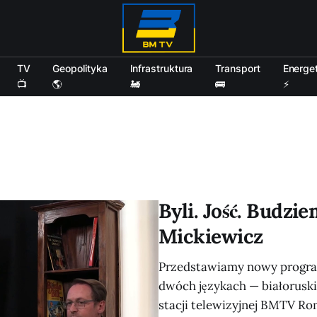
TV
Geopolityka
Infrastruktura
Transport
Energe
📺
🌎
🚂
🚌
⚡
Byli. Jość. Budz
Mickiewicz
Przedstawiamy nowy program 
dwóch językach — białoruski
stacji telewizyjnej BMTV R