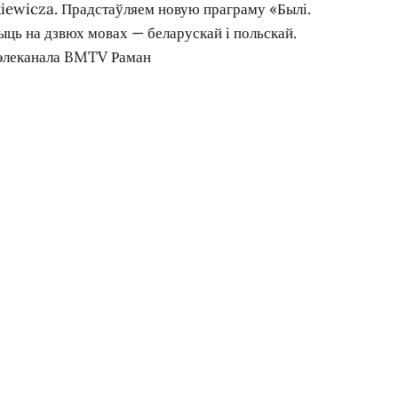
iewicza. Прадстаўляем новую праграму «Былі.
чыць на дзвюх мовах — беларускай і польскай.
тэлеканала BMTV Раман