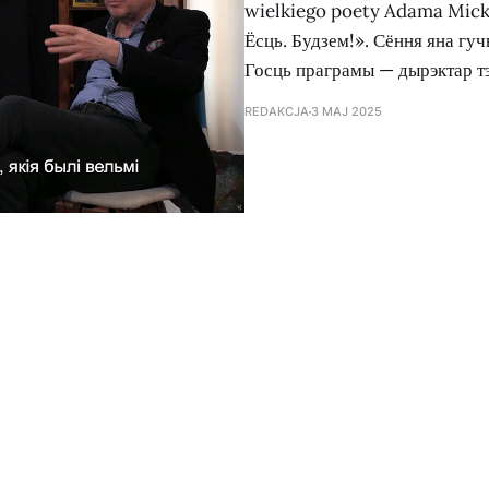
wielkiego poety Adama Mick
Ёсць. Будзем!». Сёння яна гу
Госць праграмы — дырэктар 
REDAKCJA
3 MAJ 2025