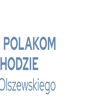
 - Bridge Media TV - Wielokulturowy kanał te