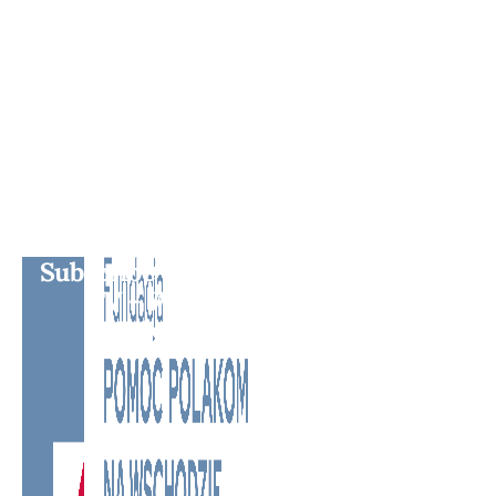
Subscribe to BM TV - Bridge Media
TV - Wielokulturowy kanał
telewizyjny na Litwie