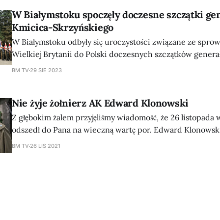
zasłużonych dla Polski oficerów oraz ich małżonek
W Białymstoku spoczęły doczesne szczątki ge
Kmicica-Skrzyńskiego
W Białymstoku odbyły się uroczystości związane ze spro
Wielkiej Brytanii do Polski doczesnych szczątków gener
Kmicica-Skrzyńskiego. Żołnierz Legionów Polskich Józefa
BM TV
29 SIE 2023
dowódca Brygady Kawalerii „Białystok”, przewodniczący 
Związku Harcerstwa Polskiego po latach emigracji, dzięki
Nie żyje żołnierz AK Edward Klonowski
rodziny, wspartej przez Rząd RP, IPN i instytucje państwo
Polskiej Ziemi.
Z głębokim żalem przyjęliśmy wiadomość, że 26 listopada 
odszedł do Pana na wieczną wartę por. Edward Klonowski 
Żołnierz AK, członek Stowarzyszenia Łagierników Żołnie
BM TV
26 LIS 2021