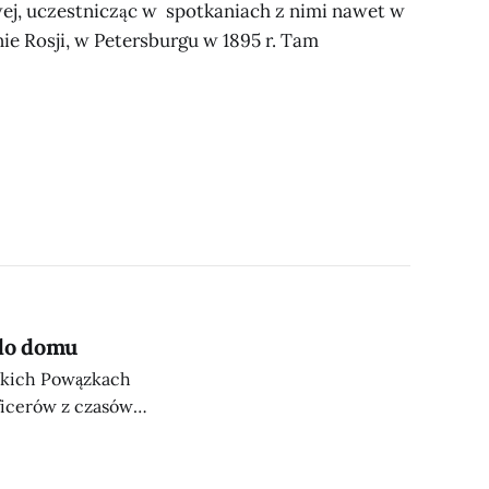
wej, uczestnicząc w spotkaniach z nimi nawet w
enie Rosji, w Petersburgu w 1895 r. Tam
 do domu
skich Powązkach
icerów z czasów II
nerał Stanisław
łkownik Stefan