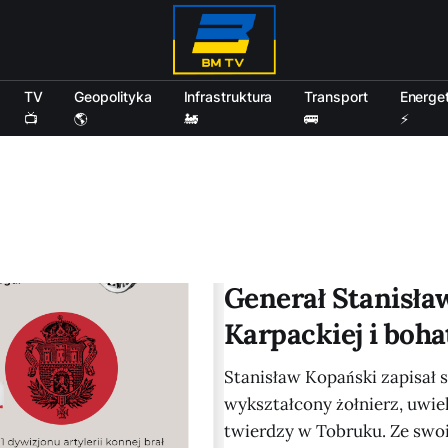
TV
Geopolityka
Infrastruktura
Transport
Energe
📺
🌎
🚂
🚌
⚡
Generał Stanisła
Karpackiej i boh
Stanisław Kopański zapisał s
wykształcony żołnierz, uwi
twierdzy w Tobruku. Ze swo