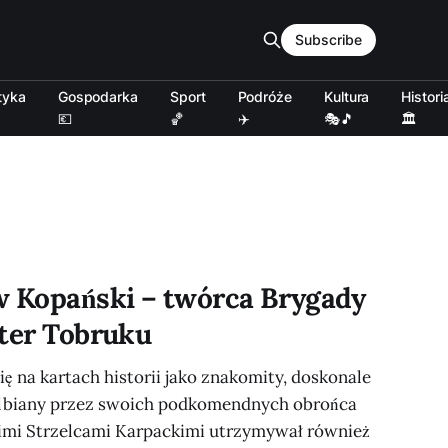
Subscribe
tyka
Gospodarka
Sport
Podróże
Kultura
Histori
💶
🏀
✈️
🎭🎵
🏛️
w Kopański – twórca Brygady
ater Tobruku
ię na kartach historii jako znakomity, doskonale
elbiany przez swoich podkomendnych obrońca
imi Strzelcami Karpackimi utrzymywał również