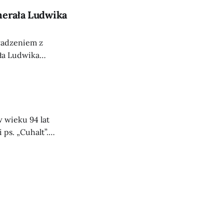
nerała Ludwika
wadzeniem z
ała Ludwika
 Piłsudskiego,
Białostockiego
 inicjatywie
we, spoczął na
w wieku 94 lat
ps. „Cuhalt”.
rzy AK