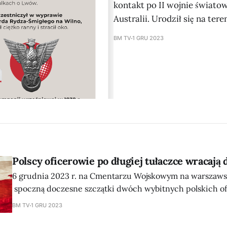
kontakt po II wojnie świato
Australii. Urodził się na ter
BM TV
1 GRU 2023
Polscy oficerowie po długiej tułaczce wracają
6 grudnia 2023 r. na Cmentarzu Wojskowym na warszaw
spoczną doczesne szczątki dwóch wybitnych polskich of
Rzeczypospolitej. Będą to legendarny obrońca Tobruku ge
BM TV
1 GRU 2023
Kopański oraz aktywny działacz polskiej emigracji podpu
Eichler. Uroczystość będzie miała charakter państwowy. Prochy