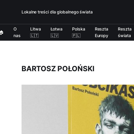
Lokalne treści dla globalnego świata
O
Litwa
Łotwa
Polska
Reszta
Reszta
🏠
nas
🇱🇹
🇱🇻
🇵🇱
Europy
świata
BARTOSZ POŁOŃSKI