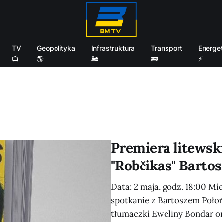
TV
Geopolityka
Infrastruktura
Transport
Energe
📺
🌎
🚂
🚌
⚡
Premiera litewsk
"Robčikas" Barto
Data: 2 maja, godz. 18:00 Mi
spotkanie z Bartoszem Połoń
tłumaczki Eweliny Bondar or