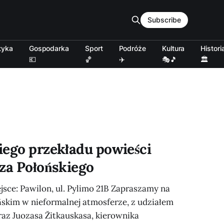
Subscribe
tyka
Gospodarka
Sport
Podróże
Kultura
Histori
💶
🏀
✈️
🎭🎵
🏛️
iego przekładu powieści
sza Połońskiego
ejsce: Pawilon, ul. Pylimo 21B Zapraszamy na
skim w nieformalnej atmosferze, z udziałem
az Juozasa Žitkauskasa, kierownika