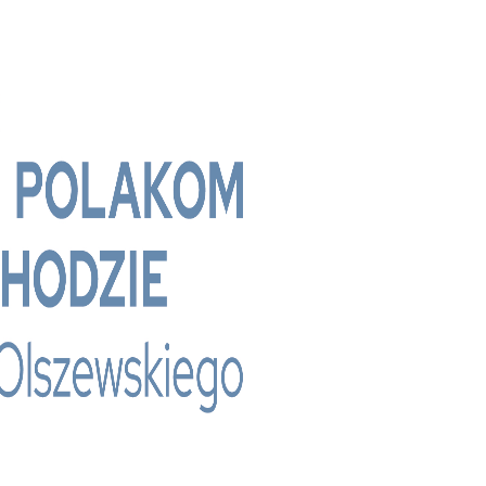
 - Bridge Media TV - Wielokulturowy kanał te