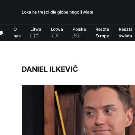
Lokalne treści dla globalnego świata
O
Litwa
Łotwa
Polska
Reszta
Reszta
🏠
nas
🇱🇹
🇱🇻
🇵🇱
Europy
świata
DANIEL ILKEVIČ