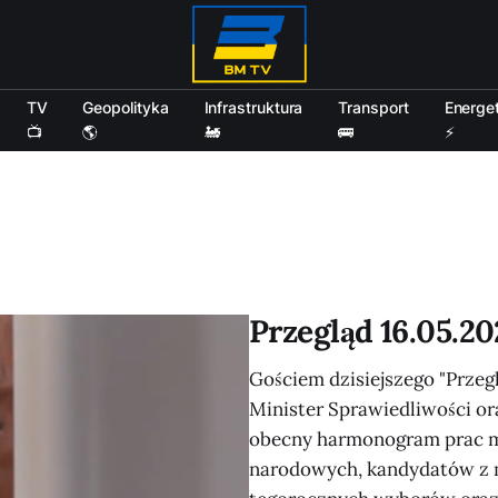
TV
Geopolityka
Infrastruktura
Transport
Energe
📺
🌎
🚂
🚌
⚡
Przegląd 16.05.20
Gościem dzisiejszego "Przegl
Minister Sprawiedliwości or
obecny harmonogram prac mi
narodowych, kandydatów z m