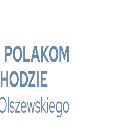
 - Bridge Media TV - Wielokulturowy kanał te