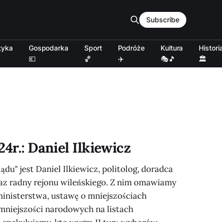
Subscribe
tyka
Gospodarka
Sport
Podróże
Kultura
Histori
💶
🏀
✈️
🎭🎵
🏛️
24r.: Daniel Ilkiewicz
ądu" jest Daniel Ilkiewicz, politolog, doradca
az radny rejonu wileńskiego. Z nim omawiamy
nisterstwa, ustawę o mniejszościach
niejszości narodowych na listach