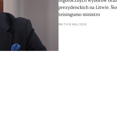
tegorocznych wyborów oraz 
prezydenckich na Litwie. Šio
teisingumo ministro
BM TV
16 MAJ 2024