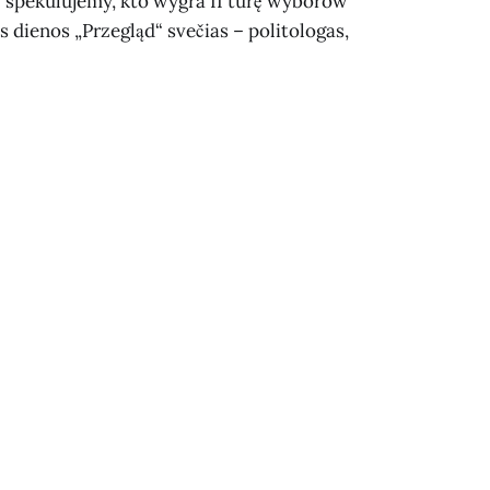
spekulujemy, kto wygra II turę wyborów
s dienos „Przegląd“ svečias – politologas,