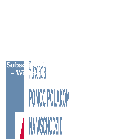
Subscribe to BM TV - Bridge Media TV
- Wielokulturowy kanał telewizyjny
na Litwie