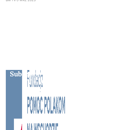
Subscribe to BM TV - Bridge Media
TV - Wielokulturowy kanał
telewizyjny na Litwie