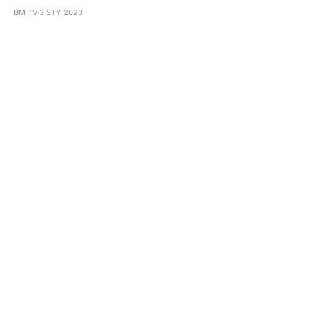
BM TV
3 STY 2023
Subscribe to BM TV - Bridge Media
TV - Wielokulturowy kanał
telewizyjny na Litwie