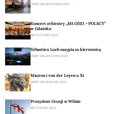
JERRY MEIJER
15 MAR 2024
Koncert orkiestry „MŁODZI – POLSCY”
w Gdańsku
BM TV
13 WRZ 2023
Sébastien Loeb zasypia za kierownicą
JERRY MEIJER
21 KWI 2023
Macron i von der Leyen u Xi
JERRY MEIJER
6 KWI 2023
Prezydent Gruzji w Wilnie
BM TV
3 KWI 2023