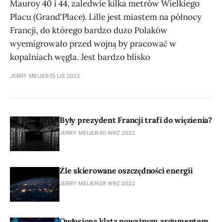
Mauroy 40 i 44, zaledwie kilka metrów Wielkiego
Placu (Grand'Place). Lille jest miastem na północy
Francji, do którego bardzo dużo Polaków
wyemigrowało przed wojną by pracować w
kopalniach węgla. Jest bardzo blisko
JERRY MEIJER
15 LIS 2022
Były prezydent Francji trafi do więzienia?
JERRY MEIJER
30 WRZ 2022
Źle skierowane oszczędności energii
JERRY MEIJER
28 WRZ 2022
Owłosiona klata poważnym argumentem