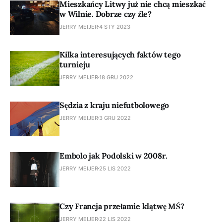
Mieszkańcy Litwy już nie chcą mieszkać
w Wilnie. Dobrze czy źle?
JERRY MEIJER
4 STY 2023
Kilka interesujących faktów tego
turnieju
JERRY MEIJER
18 GRU 2022
Sędzia z kraju niefutbolowego
JERRY MEIJER
3 GRU 2022
Embolo jak Podolski w 2008r.
JERRY MEIJER
25 LIS 2022
Czy Francja przełamie klątwę MŚ?
JERRY MEIJER
22 LIS 2022