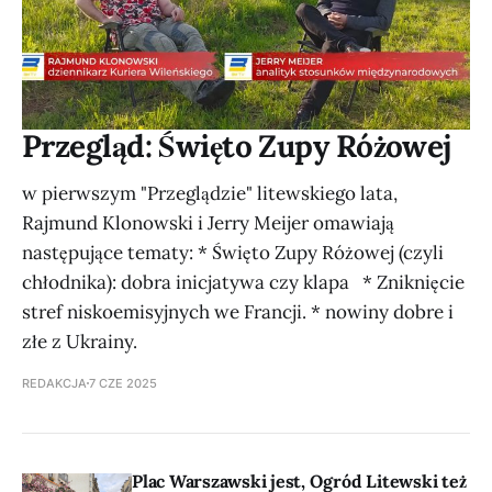
Przegląd: Święto Zupy Różowej
w pierwszym "Przeglądzie" litewskiego lata,
Rajmund Klonowski i Jerry Meijer omawiają
następujące tematy: * Święto Zupy Różowej (czyli
chłodnika): dobra inicjatywa czy klapa * Zniknięcie
stref niskoemisyjnych we Francji. * nowiny dobre i
złe z Ukrainy.
REDAKCJA
7 CZE 2025
Plac Warszawski jest, Ogród Litewski też