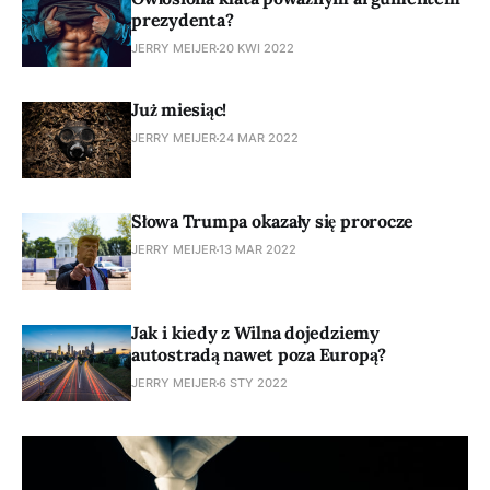
prezydenta?
JERRY MEIJER
20 KWI 2022
Już miesiąc!
JERRY MEIJER
24 MAR 2022
Słowa Trumpa okazały się prorocze
JERRY MEIJER
13 MAR 2022
Jak i kiedy z Wilna dojedziemy
autostradą nawet poza Europą?
JERRY MEIJER
6 STY 2022