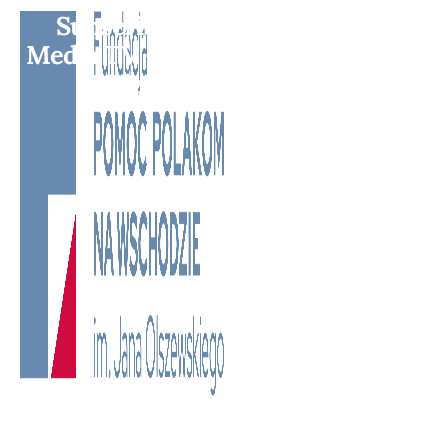
Subscribe to BM TV - Bridge
Media TV - Wielokulturowy kanał
telewizyjny na Litwie