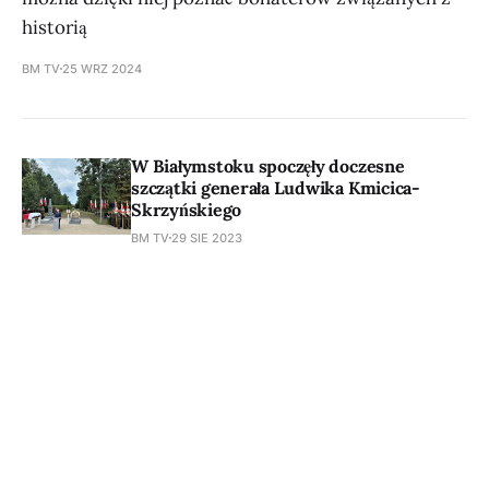
historią
BM TV
25 WRZ 2024
W Białymstoku spoczęły doczesne
szczątki generała Ludwika Kmicica-
Skrzyńskiego
BM TV
29 SIE 2023