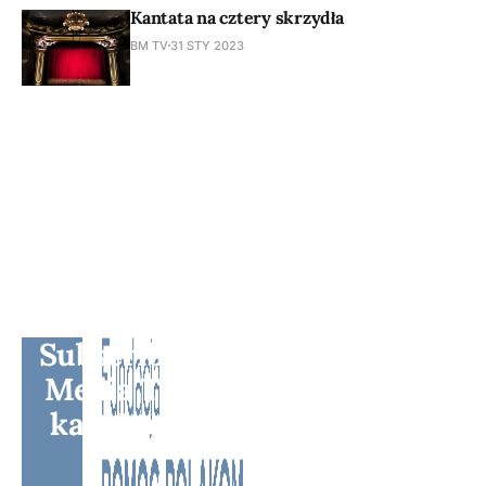
Kantata na cztery skrzydła
BM TV
31 STY 2023
Subscribe to BM TV - Bridge
Media TV - Wielokulturowy
kanał telewizyjny na Litwie