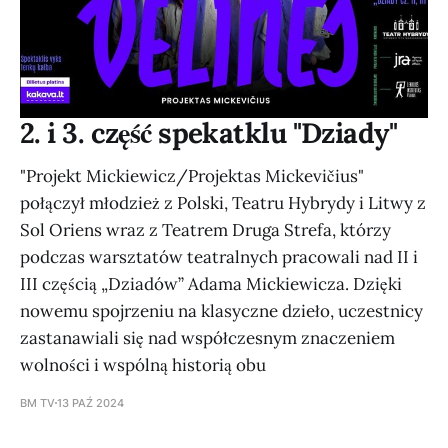
2. i 3. część spekatklu "Dziady"
"Projekt Mickiewicz/Projektas Mickevičius"
połączył młodzież z Polski, Teatru Hybrydy i Litwy z
Sol Oriens wraz z Teatrem Druga Strefa, którzy
podczas warsztatów teatralnych pracowali nad II i
III częścią „Dziadów” Adama Mickiewicza. Dzięki
nowemu spojrzeniu na klasyczne dzieło, uczestnicy
zastanawiali się nad współczesnym znaczeniem
wolności i wspólną historią obu
BM TV
13 PAŹ 2024