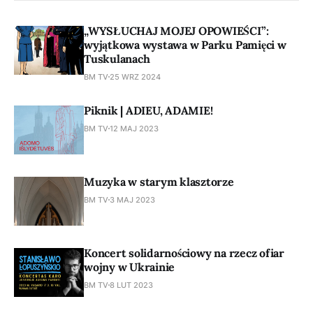
„WYSŁUCHAJ MOJEJ OPOWIEŚCI”:
wyjątkowa wystawa w Parku Pamięci w
Tuskulanach
BM TV
25 WRZ 2024
Piknik | ADIEU, ADAMIE!
BM TV
12 MAJ 2023
Muzyka w starym klasztorze
BM TV
3 MAJ 2023
Koncert solidarnościowy na rzecz ofiar
wojny w Ukrainie
BM TV
8 LUT 2023