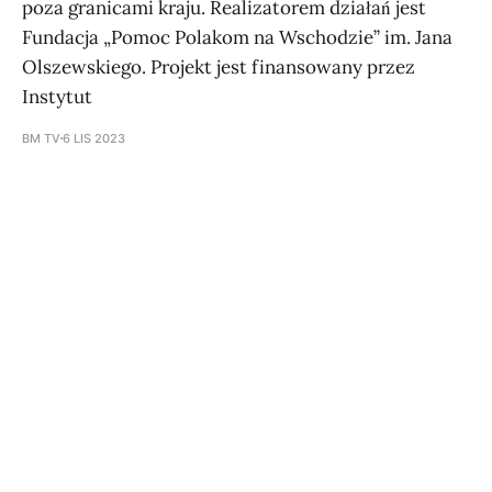
poza granicami kraju. Realizatorem działań jest
Fundacja „Pomoc Polakom na Wschodzie” im. Jana
Olszewskiego. Projekt jest finansowany przez
Instytut
BM TV
6 LIS 2023
Subscribe to BM TV - Bridge Media
TV - Wielokulturowy kanał
telewizyjny na Litwie