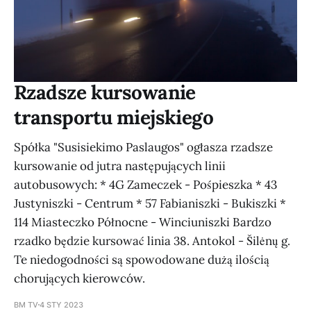
Rzadsze kursowanie
transportu miejskiego
Spółka "Susisiekimo Paslaugos" ogłasza rzadsze
kursowanie od jutra następujących linii
autobusowych: * 4G Zameczek - Pośpieszka * 43
Justyniszki - Centrum * 57 Fabianiszki - Bukiszki *
114 Miasteczko Północne - Winciuniszki Bardzo
rzadko będzie kursować linia 38. Antokol - Šilėnų g.
Te niedogodności są spowodowane dużą ilością
chorujących kierowców.
BM TV
4 STY 2023