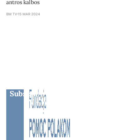
antros kalbos
BM TV
15 MAR 2024
Subscribe to BM TV - Bridge Media
TV - Wielokulturowy kanał
telewizyjny na Litwie