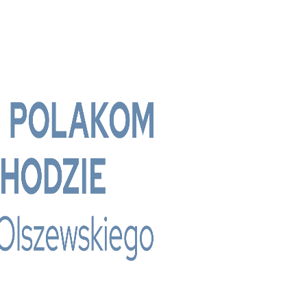
 - Bridge Media TV - Wielokulturowy kanał te