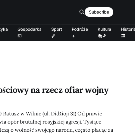
Subscribe
tyka
Gospodarka
Sport
Podróże
Kultura
Histori
💶
🏀
✈️
🎭🎵
🏛️
ościowy na rzecz ofiar wojny
00 Ratusz w Wilnie (ul. Didžioji 31) Od prawie
a opór brutalnej rosyjskiej agresji. Tysiące
czą o wolność swojego narodu, często płacąc za