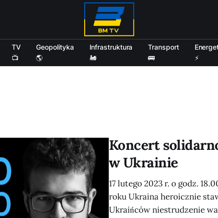
TV
Geopolityka
Infrastruktura
Transport
Energe
📺
🌎
🚂
🚌
⚡
Koncert solidarn
w Ukrainie
17 lutego 2023 r. o godz. 18.
roku Ukraina heroicznie stawi
Ukraińców niestrudzenie wal