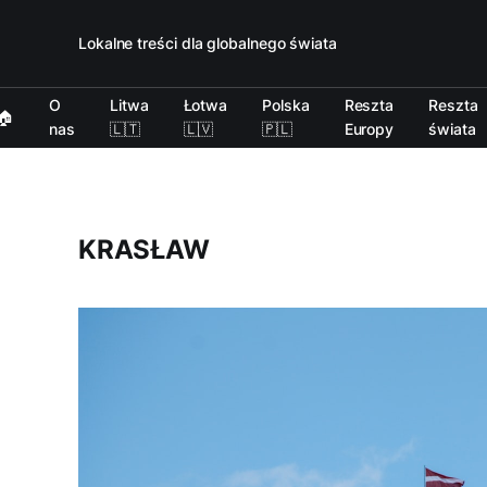
Lokalne treści dla globalnego świata
O
Litwa
Łotwa
Polska
Reszta
Reszta
🏠
nas
🇱🇹
🇱🇻
🇵🇱
Europy
świata
KRASŁAW