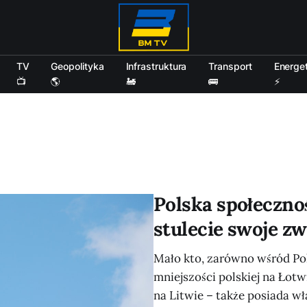
TV
Geopolityka
Infrastruktura
Transport
Energe
📺
🌎
🚂
🚌
⚡
Polska społeczno
stulecie swoje z
Mało kto, zarówno wśród Pola
mniejszości polskiej na Łotw
na Litwie – także posiada w