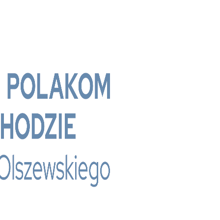
 - Bridge Media TV - Wielokulturowy kanał te