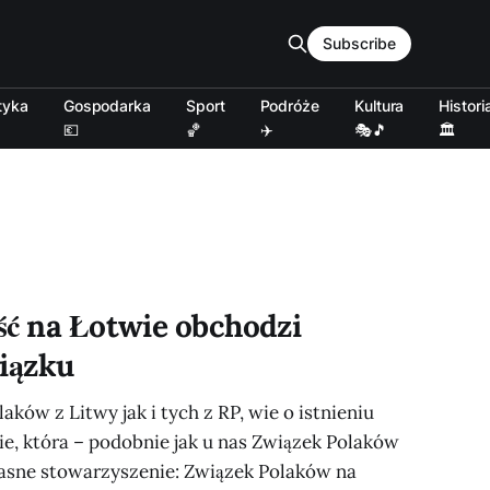
Subscribe
tyka
Gospodarka
Sport
Podróże
Kultura
Histori
💶
🏀
✈️
🎭🎵
🏛️
ść na Łotwie obchodzi
wiązku
ków z Litwy jak i tych z RP, wie o istnieniu
ie, która – podobnie jak u nas Związek Polaków
łasne stowarzyszenie: Związek Polaków na