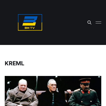
KREML