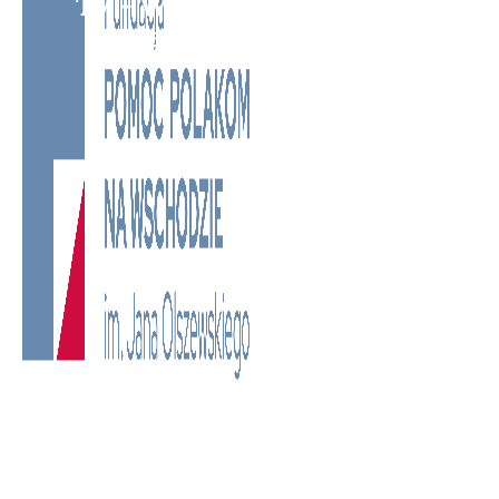
TV - Wielokulturowy kanał
telewizyjny na Litwie