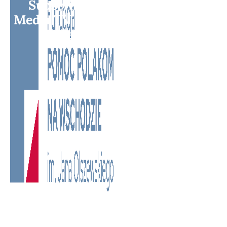
Subscribe to BM TV - Bridge
Media TV - Wielokulturowy kanał
telewizyjny na Litwie