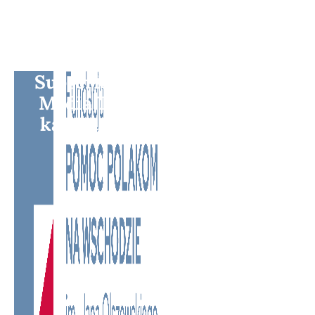
Subscribe to BM TV - Bridge
Media TV - Wielokulturowy
kanał telewizyjny na Litwie