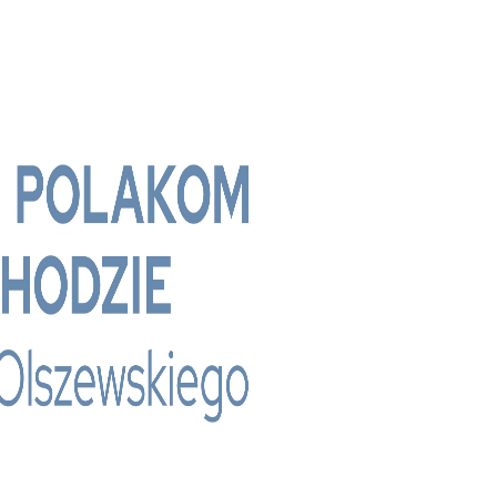
 - Bridge Media TV - Wielokulturowy kanał te