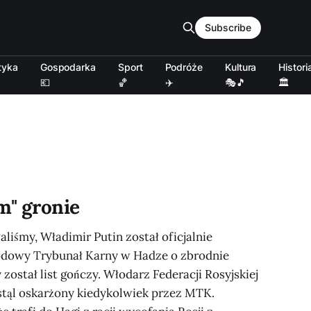
Subscribe
tyka
Gospodarka
Sport
Podróże
Kultura
Histori
💶
🏀
✈️
🎭🎵
🏛️
m" gronie
aliśmy, Władimir Putin został oficjalnie
odowy Trybunał Karny w Hadze o zbrodnie
został list gończy. Włodarz Federacji Rosyjskiej
ostąl oskarżony kiedykolwiek przez MTK.