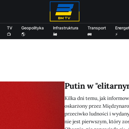
TV
Geopolityka
Infrastruktura
Transport
Energe
📺
🌎
🚂
🚌
⚡
Putin w "elitarny
Kilka dni temu, jak informow
oskarżony przez Międzynar
przeciwko ludności i wydany 
nie jest pierwszym, który z