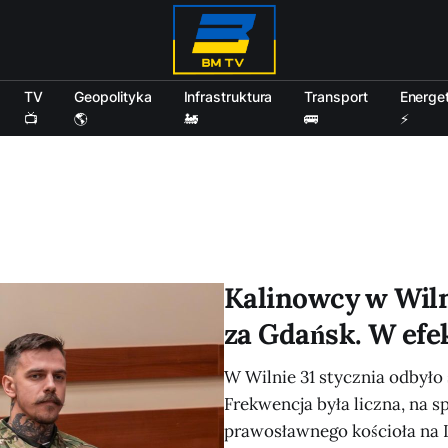
TV
Geopolityka
Infrastruktura
Transport
Energe
📺
🌎
🚂
🚌
⚡
Kalinowcy w Wilni
za Gdańsk. W efek
W Wilnie 31 stycznia odbyło 
Frekwencja była liczna, na 
prawosławnego kościoła na 