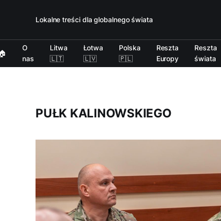
Lokalne treści dla globalnego świata
O
Litwa
Łotwa
Polska
Reszta
Reszta
🏠
nas
🇱🇹
🇱🇻
🇵🇱
Europy
świata
PUŁK KALINOWSKIEGO