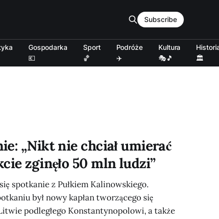
Subscribe
tyka
Gospodarka
Sport
Podróże
Kultura
Histori
💶
🏀
✈️
🎭🎵
🏛️
e: „Nikt nie chciał umierać
cie zginęło 50 mln ludzi”
się spotkanie z Pułkiem Kalinowskiego.
spotkaniu był nowy kapłan tworzącego się
Litwie podległego Konstantynopolowi, a także