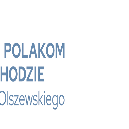
 - Bridge Media TV - Wielokulturowy kanał te