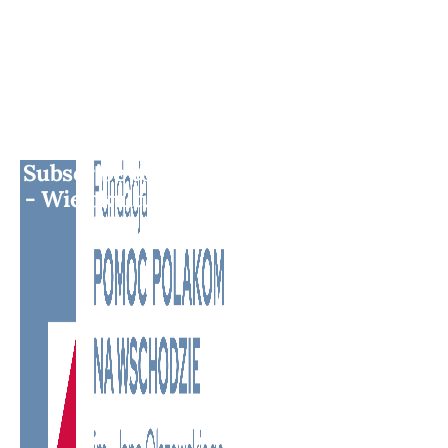
Subscribe to BM TV - Bridge Media TV
- Wielokulturowy kanał telewizyjny na
Litwie