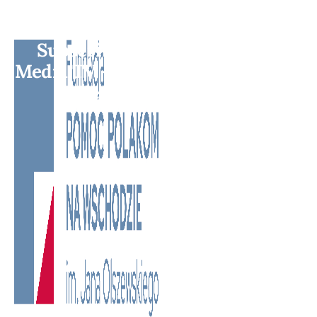
Subscribe to BM TV - Bridge
Media TV - Wielokulturowy kanał
telewizyjny na Litwie