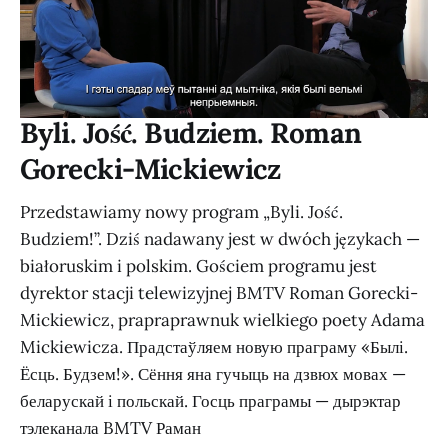
Byli. Jość. Budziem. Roman
Gorecki-Mickiewicz
Przedstawiamy nowy program „Byli. Jość.
Budziem!”. Dziś nadawany jest w dwóch językach —
białoruskim i polskim. Gościem programu jest
dyrektor stacji telewizyjnej BMTV Roman Gorecki-
Mickiewicz, prapraprawnuk wielkiego poety Adama
Mickiewicza. Прадстаўляем новую праграму «Былі.
Ёсць. Будзем!». Сёння яна гучыць на дзвюх мовах —
беларускай і польскай. Госць праграмы — дырэктар
тэлеканала BMTV Раман