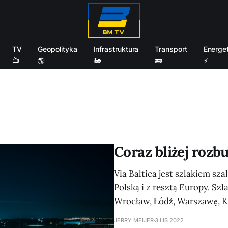
TV
Geopolityka
Infrastruktura
Transport
Energe
📺
🌎
🚂
🚌
⚡
Coraz bliżej rozb
Via Baltica jest szlakiem sz
Polską i z resztą Europy. Szl
Wrocław, Łódź, Warszawę, Ko
JERRY MEIJER
3 LIS 2022