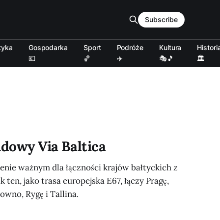
Subscribe
tyka
Gospodarka
Sport
Podróże
Kultura
Histori
💶
🏀
✈️
🎭🎵
🏛️
udowy Via Baltica
alenie ważnym dla łączności krajów bałtyckich z
ak ten, jako trasa europejska E67, łączy Pragę,
wno, Rygę i Tallina.