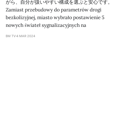
がら、自分が扱いやすい構成を選ぶと安心です。
Zamiast przebudowy do parametrów drogi
bezkolizyjnej, miasto wybrało postawienie 5
nowych świateł sygnalizacyjnych na
BM TV
4 MAR 2024
Subscribe to BM TV - Bridge Media
TV - Wielokulturowy kanał
telewizyjny na Litwie