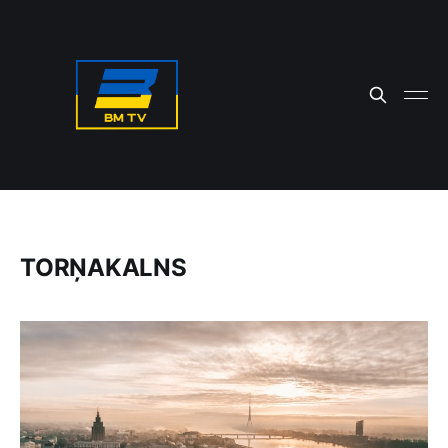
TORŅAKALNS