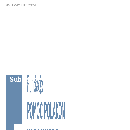
BM TV
12 LUT 2024
Subscribe to BM TV - Bridge Media
TV - Wielokulturowy kanał
telewizyjny na Litwie