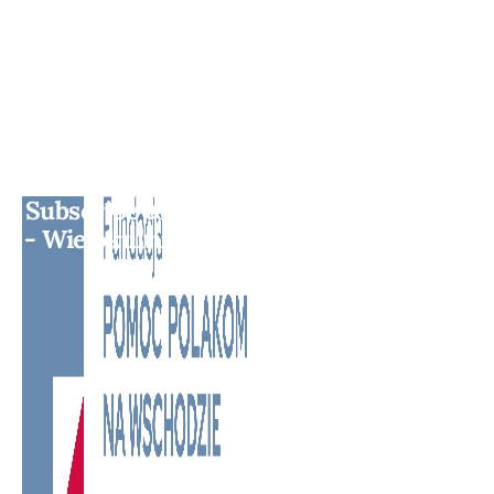
Subscribe to BM TV - Bridge Media TV
- Wielokulturowy kanał telewizyjny na
Litwie