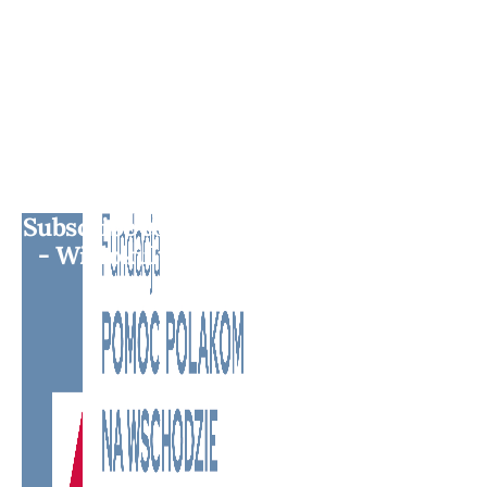
Subscribe to BM TV - Bridge Media TV
- Wielokulturowy kanał telewizyjny
na Litwie