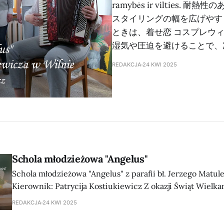
ramybės ir viltie
スタイリングの幅を広げやす
ときは、着せ恋 コスプレウ
湿気や圧迫を避けることで、
REDAKCJA
24 KWI 2025
Schola młodzieżowa "Angelus"
Schola młodzieżowa "Angelus" z parafii bł. Jerzego Matu
Kierownik: Patrycija Kostiukiewicz Z okazji Świąt Wiel
Wam radości, pokoju i nadziei. Velykų proga linkime Jum
REDAKCJA
24 KWI 2025
ramybės ir vilties.