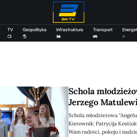
TV
Geopolityka
Infrastruktura
Transport
Energe
📺
🌎
🚂
🚌
⚡
Schola młodzieżow
Jerzego Matulew
Schola młodzieżowa "Angelus
Kierownik: Patrycija Kostiu
Wam radości, pokoju i nadzi