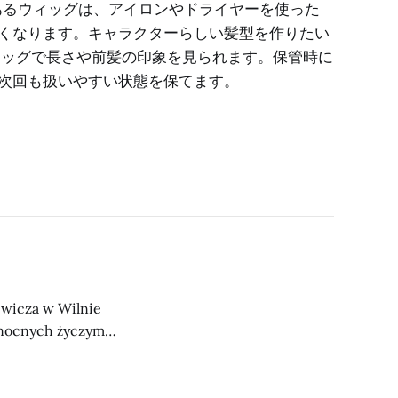
s. 耐熱性のあるウィッグは、アイロンやドライヤーを使った
くなります。キャラクターらしい髪型を作りたい
ィッグで長さや前髪の印象を見られます。保管時に
次回も扱いやすい状態を保てます。
lewicza w Wilnie
kanocnych życzymy
s džiaugsmo,