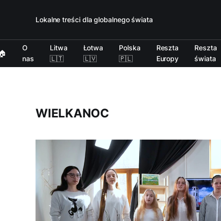
Lokalne treści dla globalnego świata
O
Litwa
Łotwa
Polska
Reszta
Reszta
🏠
nas
🇱🇹
🇱🇻
🇵🇱
Europy
świata
WIELKANOC