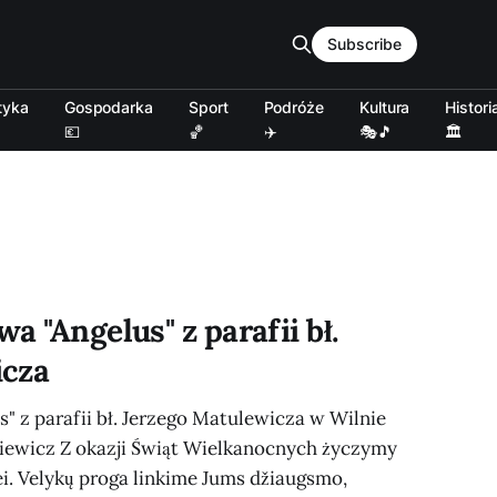
Subscribe
tyka
Gospodarka
Sport
Podróże
Kultura
Histori
💶
🏀
✈️
🎭🎵
🏛️
a "Angelus" z parafii bł.
icza
" z parafii bł. Jerzego Matulewicza w Wilnie
kiewicz Z okazji Świąt Wielkanocnych życzymy
ei. Velykų proga linkime Jums džiaugsmo,