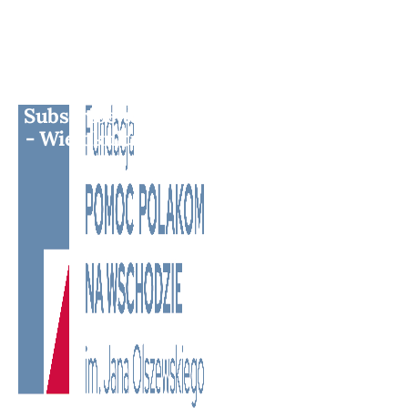
Subscribe to BM TV - Bridge Media TV
- Wielokulturowy kanał telewizyjny na
Litwie