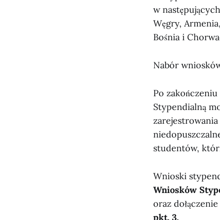
w następujących
Węgry, Armenia, 
Bośnia i Chorwa
Nabór wniosków
Po zakończeniu
Stypendialną m
zarejestrowania
niedopuszczalne
studentów, któr
Wnioski stypend
Wniosków Styp
oraz dołączen
pkt. 3.