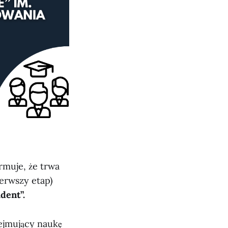
rmuje, że trwa
erwszy etap)
dent”.
ejmujący naukę