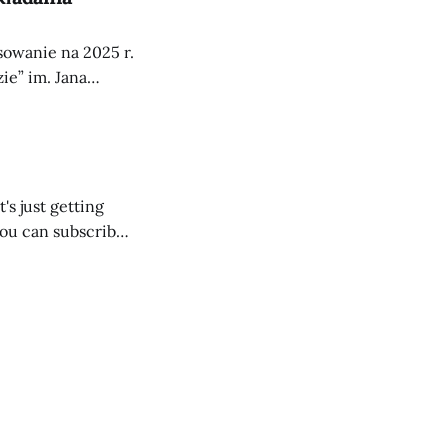
nsowanie na 2025 r.
e” im. Jana
ować się z
szej stronie
's just getting
you can subscribe
ive emails when