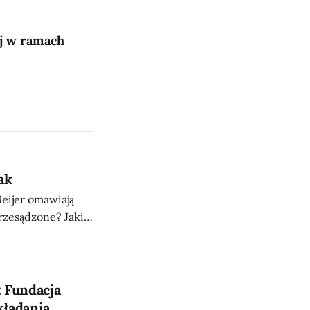
ej w ramach
ak
eijer omawiają
przesądzone? Jakie
Wilii na
e — a na
: Fundacja
kładania