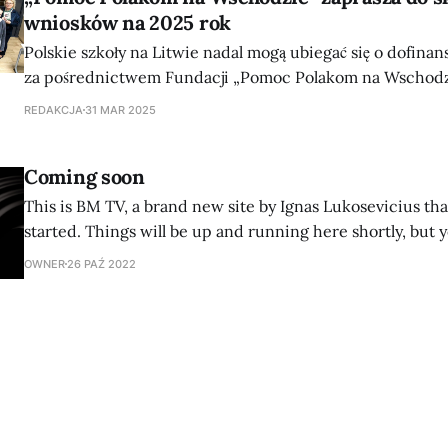
wniosków na 2025 rok
Polskie szkoły na Litwie nadal mogą ubiegać się o dofina
za pośrednictwem Fundacji „Pomoc Polakom na Wschodzi
Olszewskiego. - Do tej pory szkoły zwracały się do nas za pośrednictwem
REDAKCJA
31 MAR 2025
Stowarzyszenia „Macierz Szkolna”, teraz powinny kontakt
Fundacją bezpośrednio, składając wniosek dostępny na na
Coming soon
This is BM TV, a brand new site by Ignas Lukosevicius that
started. Things will be up and running here shortly, but 
in the meantime if you'd like to stay up to date and rece
OWNER
26 PAŹ 2022
new content is published!