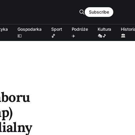
Subscribe
tyka
Gospodarka
Sport
Podróże
Kultura
Histori
💶
🏀
✈️
🎭🎵
🏛️
aboru
p)
ialny