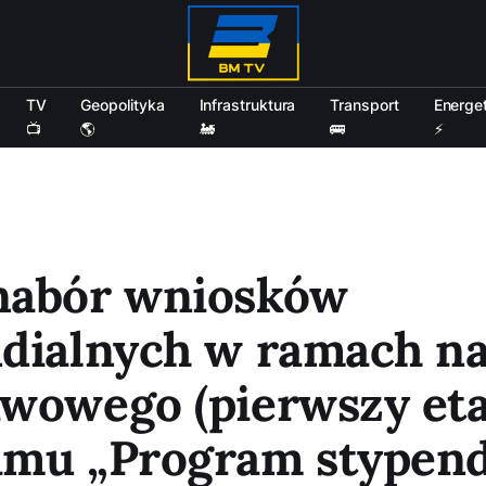
TV
Geopolityka
Infrastruktura
Transport
Energe
📺
🌎
🚂
🚌
⚡
nabór wniosków
ndialnych w ramach n
wowego (pierwszy eta
amu „Program stypend