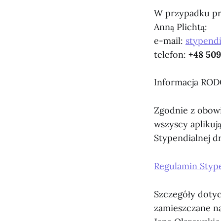
W przypadku pr
Anną Plichtą:
e-mail:
stypendi
telefon:
+48 509
Informacja ROD
Zgodnie z obow
wszyscy aplikuj
Stypendialnej d
Regulamin Styp
Szczegóły dotyc
zamieszczane na