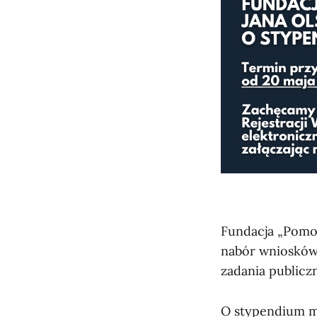
Fundacja „Pomoc
nabór wniosków
zadania publicz
O stypendium mo