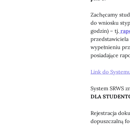
Zachęcamy stud
do wniosku styp
godzin) – tj.
rapo
przedstawiciela 
wypełnieniu prz
posiadające rap
Link do Systemu
System SRWS zna
DLA STUDENT
Rejestracja dok
dopuszczalną fo