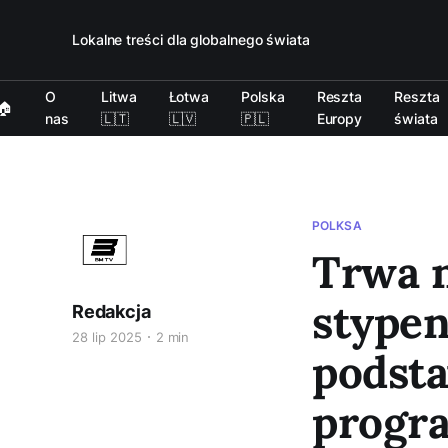
Lokalne treści dla globalnego świata
O
Litwa
Łotwa
Polska
Reszta
Reszta
🏠
nas
🇱🇹
🇱🇻
🇵🇱
Europy
świata
POLKSA
Trwa 
stype
Redakcja
28 lip 2025
2 min
podsta
progr