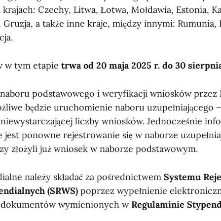
 krajach: Czechy, Litwa, Łotwa, Mołdawia, Estonia, K
Gruzja, a także inne kraje, między innymi: Rumunia, B
cja.
 w tym etapie
trwa od 20 maja 2025 r. do 30 sierpnia
 naboru podstawowego i weryfikacji wniosków przez 
ożliwe będzie uruchomienie naboru uzupełniającego 
 niewystarczającej liczby wniosków. Jednocześnie inf
 jest ponowne rejestrowanie się w naborze uzupełni
zy złożyli już wniosek w naborze podstawowym.
ialne należy składać za pośrednictwem
Systemu Reje
endialnych (SRWS)
poprzez wypełnienie elektronicz
ie dokumentów wymienionych w
Regulaminie Stypendi