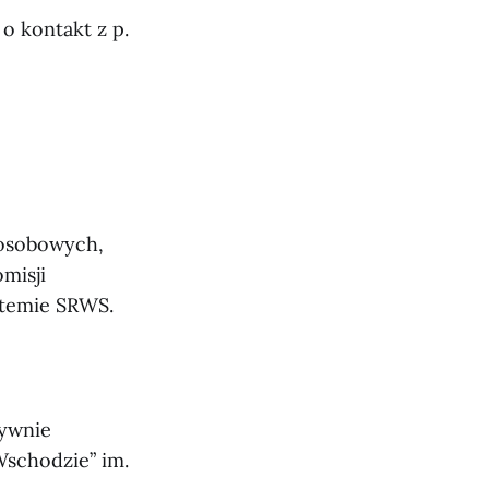
 kontakt z p.
 osobowych,
misji
stemie SRWS.
sywnie
Wschodzie” im.