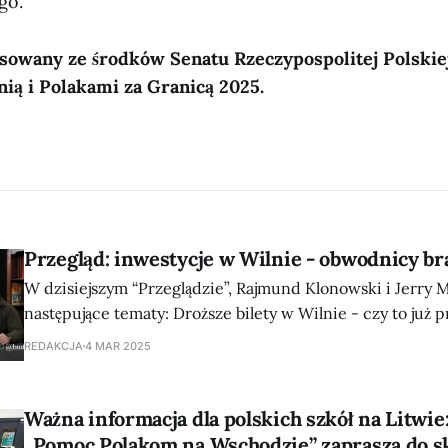
go.
nsowany ze środków Senatu Rzeczypospolitej Polski
nią i Polakami za Granicą 2025.
Przegląd: inwestycje w Wilnie - obwodnicy br
W dzisiejszym “Przeglądzie”, Rajmund Klonowski i Jerry M
następujące tematy: Droższe bilety w Wilnie - czy to już 
konsekwencje? Skandal z wyciętymi drzewami na brzegu 
REDAKCJA
4 MAR 2025
Zwierzyńcu Mer zapowiada kolejne kosztowne inwestycj
obwodnicę nadal nie ma pienię
Ważna informacja dla polskich szkół na Litwie
„Pomoc Polakom na Wschodzie” zaprasza do s