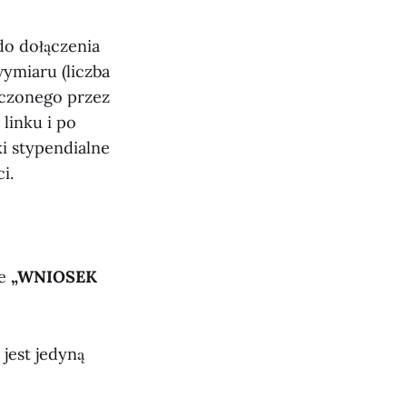
do dołączenia
ymiaru (liczba
dczonego przez
linku i po
i stypendialne
i.
ce
„WNIOSEK
jest jedyną