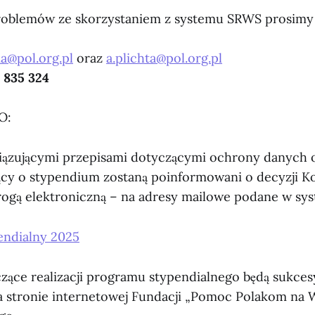
oblemów ze skorzystaniem z systemu SRWS prosimy o
a@pol.org.pl
oraz
a.plichta@pol.org.pl
 835 324
O:
iązującymi przepisami dotyczącymi ochrony danych
ący o stypendium zostaną poinformowani o decyzji Ko
rogą elektroniczną – na adresy mailowe podane w sy
endialny 2025
zące realizacji programu stypendialnego będą sukce
 stronie internetowej Fundacji „Pomoc Polakom na 