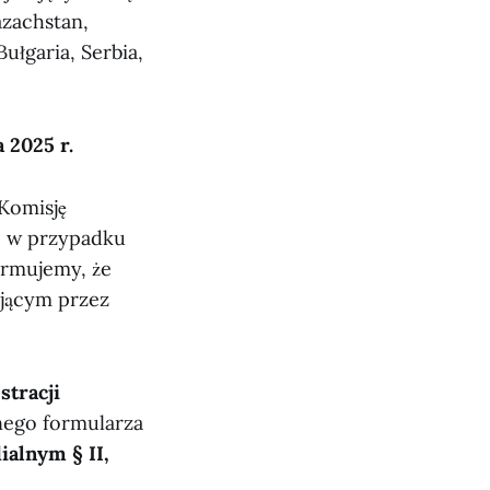
azachstan,
ułgaria, Serbia,
 2025 r.
Komisję
– w przypadku
ormujemy, że
ającym przez
stracji
nego formularza
alnym § II,